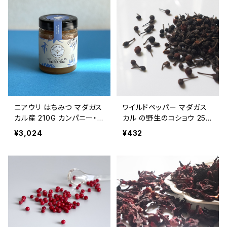
ニアウリ はちみつ マダガス
ワイルドペッパー マダガス
カル産 210G カンパニー・デ
カル の野生のコショウ 25G
ュ・ミエル COMPAGNIE D
Voatsiperifery AFRIC
¥3,024
¥432
U MIEL 非加熱
AN TABLE