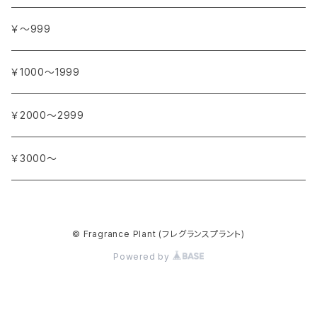
イランイラン
ガーデニア (クチナシ)
フランス
サ行
アフリカ
アトリエ・ボヌール・ドゥ・ジュール
￥～999
イリス
カカオ
イタリア
シダーウッド
ブルキナファソ
タ行
アジア
アンティカ・ドルチェリア・ボナイユート
￥1000～1999
ウォーターリリー (スイレン)
カフィアライム
ドイツ
シナモン
南アフリカ
タイム
トルコ
ナ行
オウロシカ
￥2000～2999
オスマンサス (キンモクセイ)
カモミール
ジャスミン
マダガスカル
チェリー
シリア
ナツメグ
ハ行
カンパニー デュ ミエル
￥3000～
オレンジ
カルダモン
ジョンキル (黄水仙)
チリペッパー (トウガラシ)
インド
ナルシス (水仙)
バイオレット (スミレ)
マ行
ショコラマダガスカル
キャラウェイ
ジンジャー
© Fragrance Plant (フレグランスプラント)
ニアウリ
ハイビスカス
マージョラム
ヤ行
スタイナー
Powered by
クローブ
スターアニス
パイン (松)
マグノリア
ユーカリ
ラ行
パピエダルメニイ
コリアンダー
スミレ