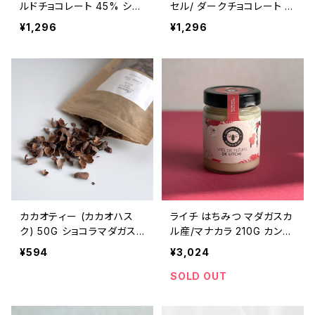
ルドチョコレート 45% ショ
セル/ ダークチョコレート 6
コラマダガスカル Chocola
5% ショコラマダガスカル C
¥1,296
¥1,296
t Madagascar
hocolat Madagascar コ
ブミカン＆フルール・ド・セル
カカオティー (カカオハス
ライチ はちみつ マダガスカ
ク) 50G ショコラマダガス
ル産/マナカラ 210G カンパ
カル Chocolat Madagasc
ニー・デュ・ミエル COMPA
¥594
¥3,024
ar
GNIE DU MIEL 非加熱
SOLD OUT