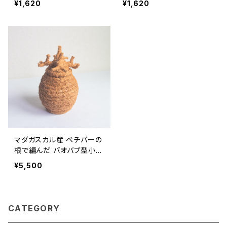
¥1,620
¥1,620
AN TABLE 有機JAS
ーガニックルイボスティー
マダガスカル産 ベチバーの
根で編んだ バオバブ型小物
入れ Vetiver 雑貨
¥5,500
CATEGORY