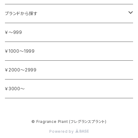
アンジェリカ
カ行
ヨーロッパ
ブランドから探す
イランイラン
ガーデニア (クチナシ)
フランス
サ行
アフリカ
アトリエ・ボヌール・ドゥ・ジュール
￥～999
イリス
カカオ
イタリア
シダーウッド
ブルキナファソ
タ行
アジア
アンティカ・ドルチェリア・ボナイユート
￥1000～1999
ウォーターリリー (スイレン)
カフィアライム
ドイツ
シナモン
南アフリカ
タイム
トルコ
ナ行
オウロシカ
￥2000～2999
オスマンサス (キンモクセイ)
カモミール
ジャスミン
マダガスカル
チェリー
シリア
ナツメグ
ハ行
カンパニー デュ ミエル
￥3000～
オレンジ
カルダモン
ジョンキル (黄水仙)
チリペッパー (トウガラシ)
インド
ナルシス (水仙)
バイオレット (スミレ)
マ行
ショコラマダガスカル
キャラウェイ
ジンジャー
© Fragrance Plant (フレグランスプラント)
ニアウリ
ハイビスカス
マージョラム
ヤ行
スタイナー
Powered by
クローブ
スターアニス