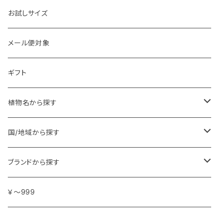
お試しサイズ
メール便対象
ギフト
植物名から探す
ア行
国/地域から探す
アンジェリカ
カ行
ヨーロッパ
ブランドから探す
イランイラン
ガーデニア (クチナシ)
フランス
サ行
アフリカ
アトリエ・ボヌール・ドゥ・ジュール
￥～999
イリス
カカオ
イタリア