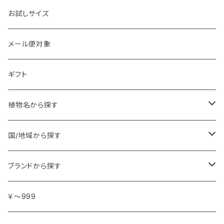
お試しサイズ
メール便対象
ギフト
植物名から探す
ア行
国/地域から探す
アンジェリカ
カ行
ヨーロッパ
ブランドから探す
イランイラン
ガーデニア (クチナシ)
フランス
サ行
アフリカ
アトリエ・ボヌール・ドゥ・ジュール
￥～999
イリス
カカオ
イタリア