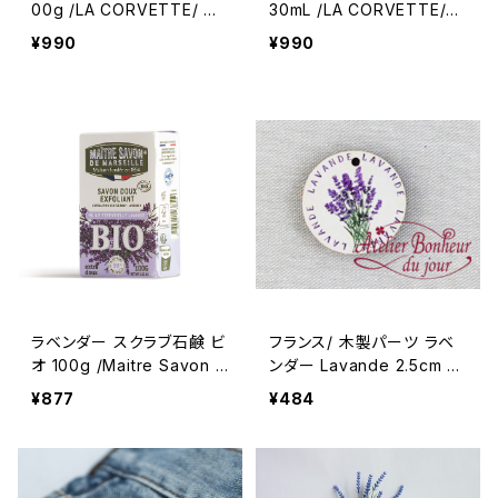
00g /LA CORVETTE/ ラ・
30mL /LA CORVETTE/
コルベット ＜フランス製＞
ラ・コルベット ＜フランス製
¥990
¥990
サボン・ド・プロヴァンス マ
＞
ルセイユ石鹸
ラベンダー スクラブ石鹸 ビ
フランス/ 木製パーツ ラベ
オ 100g /Maitre Savon d
ンダー Lavande 2.5cm ラ
e Marseille/メートル・サボ
ウンド 輸入 ウッドパーツ
¥877
¥484
ン・ド・マルセイユ ＜フラン
ス製＞ BIO オーガニック