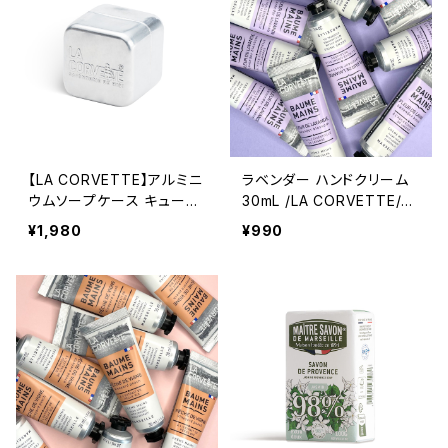
【LA CORVETTE】アルミニ
ラベンダー ハンドクリーム
ウムソープケース キューブ
30mL /LA CORVETTE/
石鹸300g専用 ラ・コルベッ
ラ・コルベット ＜フランス製
¥1,980
¥990
ト ＜旅行/持ち運び＞
＞