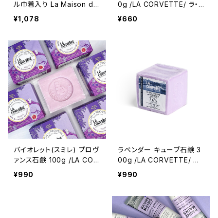
ル巾着入り La Maison de
0g /LA CORVETTE/ ラ・
la Violette フランス/トゥー
コルベット ＜フランス製＞
¥1,078
¥660
ルーズ ＜ラ・メゾン・ドゥ・バ
フレグランスソープ
イオレット＞
バイオレット(スミレ) プロヴ
ラベンダー キューブ石鹸 3
ァンス石鹸 100g /LA COR
00g /LA CORVETTE/ ラ・
VETTE/ ラ・コルベット ＜
コルベット ＜フランス製＞
¥990
¥990
フランス製＞ フレグランス
サボン・ド・プロヴァンス マ
ソープ
ルセイユ石鹸