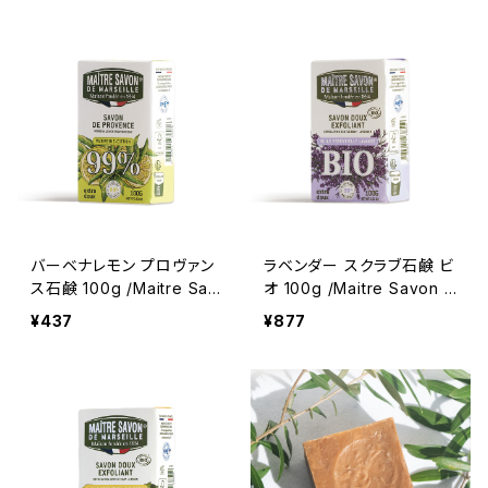
＜フランス製＞ フレグラン
ス製＞ フレグランスソープ
スソープ
バーベナレモン プロヴァン
ラベンダー スクラブ石鹸 ビ
ス石鹸 100g /Maitre Sav
オ 100g /Maitre Savon d
on de Marseille/メート
e Marseille/メートル・サボ
¥437
¥877
ル・サボン・ド・マルセイユ
ン・ド・マルセイユ ＜フラン
＜フランス製＞ フレグラン
ス製＞ BIO オーガニック
スソープ