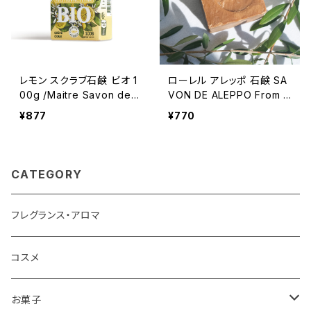
レモン スクラブ石鹸 ビオ 1
ローレル アレッポ 石鹸 SA
00g /Maitre Savon de
VON DE ALEPPO From S
Marseille/メートル・サボ
yria アレッポ産石鹸 アラブ
¥877
¥770
ン・ド・マルセイユ ＜フラン
の宝石 エメラルドトラディシ
ス製＞ BIO オーガニック
ョナルソープ
CATEGORY
フレグランス・アロマ
コスメ
お菓子