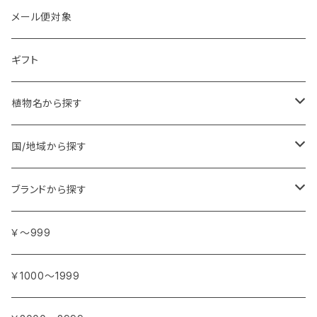
メール便対象
ギフト
植物名から探す
ア行
国/地域から探す
アンジェリカ
カ行
ヨーロッパ
ブランドから探す
イランイラン
ガーデニア (クチナシ)
フランス
サ行
アフリカ
アトリエ・ボヌール・ドゥ・ジュール
￥～999
イリス
カカオ
イタリア
シダーウッド
ブルキナファソ
タ行
アジア
アンティカ・ドルチェリア・ボナイユート
￥1000～1999
ウォーターリリー (スイレン)
カフィアライム
ドイツ
シナモン
南アフリカ
タイム
トルコ