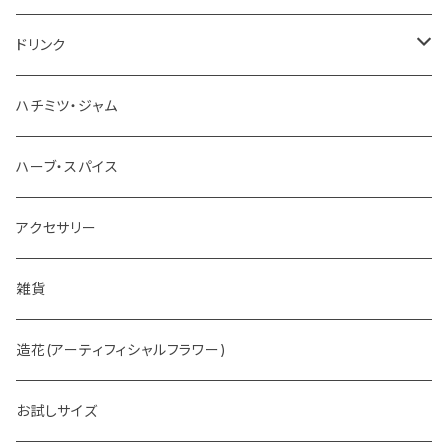
チョコレート
ドリンク
お茶
ハチミツ・ジャム
ホットチョコレート
ハーブ・スパイス
アクセサリー
雑貨
造花(アーティフィシャルフラワー)
お試しサイズ