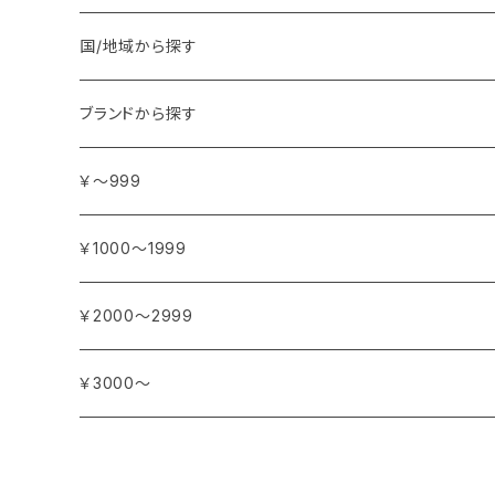
ア行
国/地域から探す
アンジェリカ
カ行
ヨーロッパ
ブランドから探す
イランイラン
ガーデニア (クチナシ)
フランス
サ行
アフリカ
アトリエ・ボヌール・ドゥ・ジュール
￥～999
イリス
カカオ
イタリア
シダーウッド
ブルキナファソ
タ行
アジア
アンティカ・ドルチェリア・ボナイユート
￥1000～1999
ウォーターリリー (スイレン)
カフィアライム
ドイツ
シナモン
南アフリカ
タイム
トルコ
ナ行
オウロシカ
￥2000～2999
オスマンサス (キンモクセイ)
カモミール
ジャスミン
マダガスカル
チェリー
シリア
ナツメグ
ハ行
カンパニー デュ ミエル
￥3000～
オレンジ
カルダモン
ジョンキル (黄水仙)
チリペッパー (トウガラシ)
インド
ナルシス (水仙)
バイオレット (スミレ)
マ行
ショコラマダガスカル
キャラウェイ