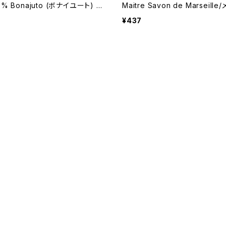
% Bonajuto (ボナイユート) タ
Maitre Savon de Marseill
0g 【シチリア】
サボン・ド・マルセイユ ＜フラン
¥437
レグランスソープ