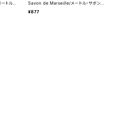
e/メートル・
Savon de Marseille/メートル・サボン・
ス製＞ フ
ド・マルセイユ ＜フランス製＞ BIO オー
¥877
ガニック