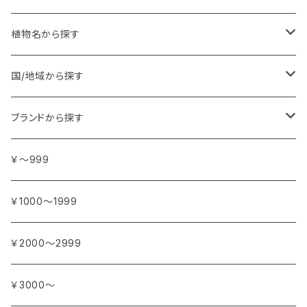
植物名から探す
ア行
国/地域から探す
アンジェリカ
カ行
ヨーロッパ
ブランドから探す
イランイラン
ガーデニア (クチナシ)
フランス
サ行
アフリカ
アトリエ・ボヌール・ドゥ・ジュール
￥～999
イリス
カカオ
イタリア
シダーウッド
ブルキナファソ
タ行
アジア
アンティカ・ドルチェリア・ボナイユート
￥1000～1999
ウォーターリリー (スイレン)
カフィアライム
ドイツ
シナモン
南アフリカ
タイム
トルコ
ナ行
オウロシカ
￥2000～2999
オスマンサス (キンモクセイ)
カモミール
ジャスミン
マダガスカル
チェリー
シリア
ナツメグ
ハ行
カンパニー デュ ミエル
￥3000～