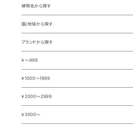
植物名から探す
ア行
国/地域から探す
アンジェリカ
カ行
ヨーロッパ
ブランドから探す
イランイラン
ガーデニア (クチナシ)
フランス
サ行
アフリカ
アトリエ・ボヌール・ドゥ・ジュール
￥～999
イリス
カカオ
イタリア
シダーウッド
ブルキナファソ
タ行
アジア
アンティカ・ドルチェリア・ボナイユート
￥1000～1999
ウォーターリリー (スイレン)
カフィアライム
ドイツ
シナモン
南アフリカ
タイム
トルコ
ナ行
オウロシカ
￥2000～2999
オスマンサス (キンモクセイ)
カモミール
ジャスミン
マダガスカル
チェリー
シリア
ナツメグ
ハ行
カンパニー デュ ミエル
￥3000～
オレンジ
カルダモン
ジョンキル (黄水仙)
チリペッパー (トウガラシ)
インド
ナルシス (水仙)
バイオレット (スミレ)
マ行
ショコラマダガスカル