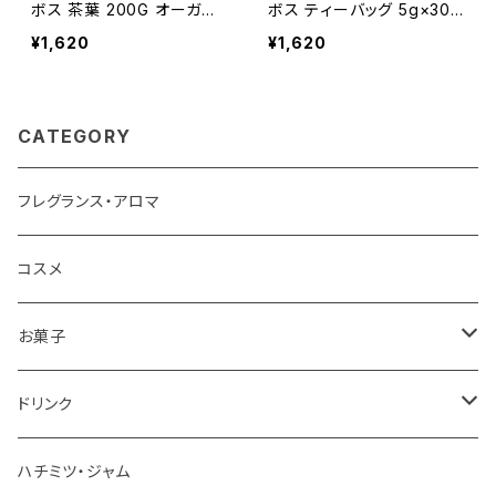
ボス 茶葉 200G オーガニ
ボス ティーバッグ 5g×30
ックルイボスティー AFRIC
包入 有機JAS認証取得 オ
¥1,620
¥1,620
AN TABLE 有機JAS
ーガニックルイボスティー
CATEGORY
フレグランス・アロマ
コスメ
お菓子
チョコレート
ドリンク
お茶
ハチミツ・ジャム