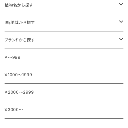
植物名から探す
ア行
国/地域から探す
アンジェリカ
カ行
ヨーロッパ
ブランドから探す
イランイラン
ガーデニア (クチナシ)
フランス
サ行
アフリカ
アトリエ・ボヌール・ドゥ・ジュール
￥～999
イリス
カカオ
イタリア
シダーウッド
ブルキナファソ
タ行
アジア
アンティカ・ドルチェリア・ボナイユート
￥1000～1999
ウォーターリリー (スイレン)
カフィアライム
ドイツ
シナモン
南アフリカ
タイム
トルコ
ナ行
オウロシカ
￥2000～2999
オスマンサス (キンモクセイ)
カモミール
ジャスミン
マダガスカル
チェリー
シリア
ナツメグ
ハ行
カンパニー デュ ミエル
￥3000～
オレンジ
カルダモン
ジョンキル (黄水仙)
チリペッパー (トウガラシ)
インド
ナルシス (水仙)
バイオレット (スミレ)
マ行
ショコラマダガスカル