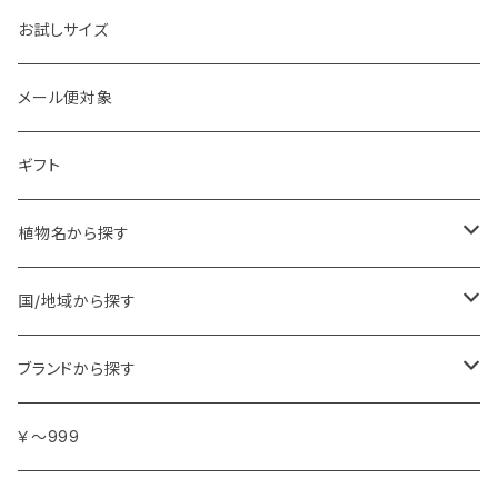
お試しサイズ
メール便対象
ギフト
植物名から探す
ア行
国/地域から探す
アンジェリカ
カ行
ヨーロッパ
ブランドから探す
イランイラン
ガーデニア (クチナシ)
フランス
サ行
アフリカ
アトリエ・ボヌール・ドゥ・ジュール
￥～999
イリス
カカオ
イタリア