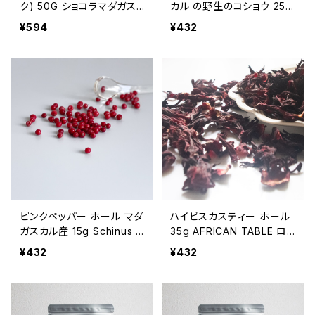
ク) 50G ショコラマダガス
カル の野生のコショウ 25G
カル Chocolat Madagasc
Voatsiperifery AFRIC
¥594
¥432
ar
AN TABLE
ピンクペッパー ホール マダ
ハイビスカスティー ホール
ガスカル産 15g Schinus t
35g AFRICAN TABLE ロ
erebinthifolia ポアブルロ
ーゼル ビサップ
¥432
¥432
ーゼ