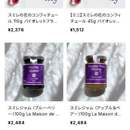
スミレの花のコンフィチュー
【ミニ】スミレの花のコンフィ
ル 110g バイオレットフラワ
チュール 45g バイオレット
ー コンフィー La Maison
フラワー コンフィー La Mai
¥2,376
¥1,512
de la Violette トゥールー
son de la Violette トゥー
ズ産
ルーズ産
スミレジャム 〈ブルーベリ
スミレジャム 〈アップル＆ペ
ー〉100g La Maison de la
アー〉100g La Maison de
Violette バイオレットジャ
la Violette バイオレットジ
¥2,484
¥2,484
ム Francis Miot
ャム Francis Miot