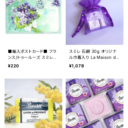
■輸入ポストカード■ フラ
スミレ 石鹸 30g オリジナ
ンス/トゥールーズ スミレの
ル巾着入り La Maison de
花束 Toulouse バイオレッ
la Violette フランス/トゥー
¥220
¥1,078
ト
ルーズ ＜ラ・メゾン・ドゥ・バ
イオレット＞