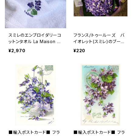
スミレのエンブロイダリーコ
フランス/トゥールーズ バ
ットンタオル La Maison d
イオレット(スミレ)のブーケ
e la Violette フランス/トゥ
ポストカード Toulouse
¥2,970
¥220
ールーズ バイオレット 52×
30cm １枚
■輸入ポストカード■ フラ
■輸入ポストカード■ フラ