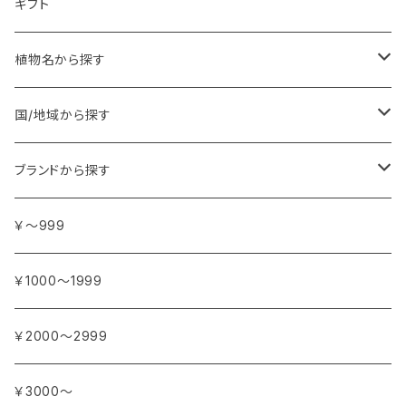
ギフト
植物名から探す
ア行
国/地域から探す
アンジェリカ
カ行
ヨーロッパ
ブランドから探す
イランイラン
ガーデニア (クチナシ)
フランス
サ行
アフリカ
アトリエ・ボヌール・ドゥ・ジュール
￥～999
イリス
カカオ
イタリア
シダーウッド
ブルキナファソ
タ行
アジア
アンティカ・ドルチェリア・ボナイユート
￥1000～1999
ウォーターリリー (スイレン)
カフィアライム
ドイツ
シナモン
南アフリカ
タイム
トルコ
ナ行
オウロシカ
￥2000～2999
オスマンサス (キンモクセイ)
カモミール
ジャスミン
マダガスカル
チェリー
シリア
ナツメグ
ハ行
カンパニー デュ ミエル
￥3000～