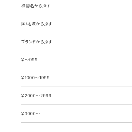
植物名から探す
ア行
国/地域から探す
アンジェリカ
カ行
ヨーロッパ
ブランドから探す
イランイラン
ガーデニア (クチナシ)
フランス
サ行
アフリカ
アトリエ・ボヌール・ドゥ・ジュール
￥～999
イリス
カカオ
イタリア
シダーウッド
ブルキナファソ
タ行
アジア
アンティカ・ドルチェリア・ボナイユート
￥1000～1999
ウォーターリリー (スイレン)
カフィアライム
ドイツ
シナモン
南アフリカ
タイム
トルコ
ナ行
オウロシカ
￥2000～2999
オスマンサス (キンモクセイ)
カモミール
ジャスミン
マダガスカル
チェリー
シリア
ナツメグ
ハ行
カンパニー デュ ミエル
￥3000～
オレンジ
カルダモン
ジョンキル (黄水仙)
チリペッパー (トウガラシ)
インド
ナルシス (水仙)
バイオレット (スミレ)
マ行
ショコラマダガスカル