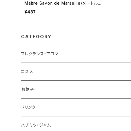
Maitre Savon de Marseille/メートル・
サボン・ド・マルセイユ ＜フランス製＞ フ
¥437
レグランスソープ
CATEGORY
フレグランス・アロマ
コスメ
お菓子
チョコレート
ドリンク
お茶
ハチミツ・ジャム