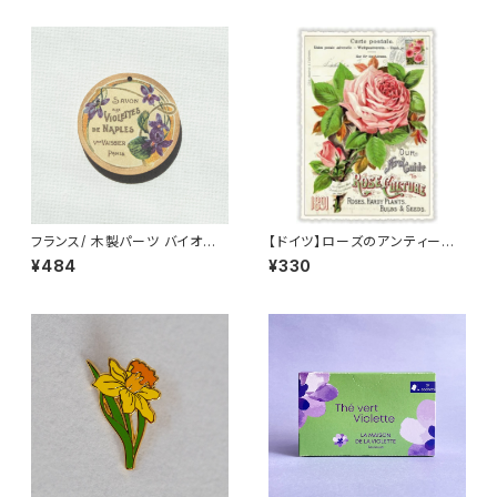
フランス/ 木製パーツ バイオレッ
【ドイツ】ローズのアンティーク
ト(スミレ) アンティークラベル ラ
調ポストカード ラメ＆ダイカット
¥484
¥330
ウンド2.5cm 輸入 ウッドパーツ
加工 ■輸入ポストカード■ pin
k rose