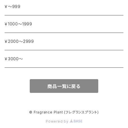
イランイラン
ガーデニア (クチナシ)
フランス
サ行
アフリカ
アトリエ・ボヌール・ドゥ・ジュール
￥～999
イリス
カカオ
イタリア
シダーウッド
ブルキナファソ
タ行
アジア
アンティカ・ドルチェリア・ボナイユート
￥1000～1999
ウォーターリリー (スイレン)
カフィアライム
ドイツ
シナモン
南アフリカ
タイム
トルコ
ナ行
オウロシカ
￥2000～2999
オスマンサス (キンモクセイ)
カモミール
ジャスミン
マダガスカル
チェリー
シリア
ナツメグ
ハ行
カンパニー デュ ミエル
￥3000～
オレンジ
カルダモン
ジョンキル (黄水仙)
チリペッパー (トウガラシ)
インド
ナルシス (水仙)
バイオレット (スミレ)
マ行
ショコラマダガスカル
商品一覧に戻る
キャラウェイ
ジンジャー
ニアウリ
ハイビスカス
マージョラム
ヤ行
スタイナー
クローブ
スターアニス
パイン (松)
マグノリア
ユーカリ
ラ行
パピエダルメニイ
© Fragrance Plant (フレグランスプラント)
コリアンダー
スミレ
Powered by
バジル
ミモザ
ライチ