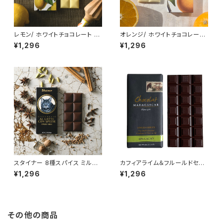
レモン/ ホワイトチョコレート St
オレンジ/ ホワイトチョコレート
ainer (スタイナー) チョコタブレ
Stainer (スタイナー) チョコタ
¥1,296
¥1,296
ット White chocolate bar wi
ブレット White chocolate ba
th Lemon
r with Orange
スタイナー 8種スパイス ミルク
カフィアライム＆フルールドセル/
チョコレート Stainer チャイ
ダークチョコレート 65% ショコ
¥1,296
¥1,296
【カルダモン/シナモン/コリアン
ラマダガスカル Chocolat Mad
ダー/スターアニス/ナツメグ/ク
agascar コブミカン＆フルー
ローブ/キャラウェイ/ジンジャ
ル・ド・セル
ー】
その他の商品