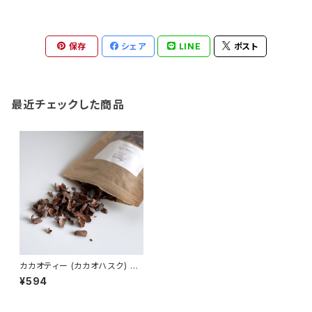
保存
シェア
LINE
ポスト
最近チェックした商品
カカオティー (カカオハスク) 50
G ショコラマダガスカル Choco
¥594
lat Madagascar