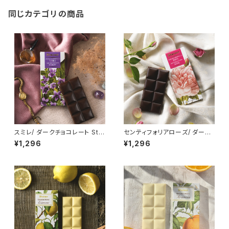
同じカテゴリの商品
スミレ/ ダークチョコレート Stai
センティフォリアローズ/ ダーク
ner (スタイナー) カカオ70% チ
チョコレート Stainer (スタイナ
¥1,296
¥1,296
ョコタブレット バイオレット Dar
ー) カカオ70% チョコタブレット
k chocolate with Violet
ローズ Dark chocolate with
Rose