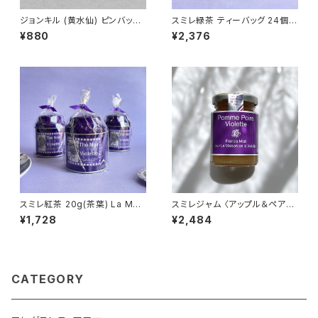
ジョンキル (黄水仙) ピンバッジ
スミレ緑茶 ティーバッグ 24個入
Jonquil
り グリーンティー La Maison
¥880
¥2,376
de la Violette フランス/トゥー
ルーズ
スミレ紅茶 20g(茶葉) La Mai
スミレジャム 〈アップル＆ペア
son de la Violette フランス/
ー〉100g La Maison de la Vi
¥1,728
¥2,484
トゥールーズ Violet black tea
olette バイオレットジャム Fran
缶入り
cis Miot
CATEGORY