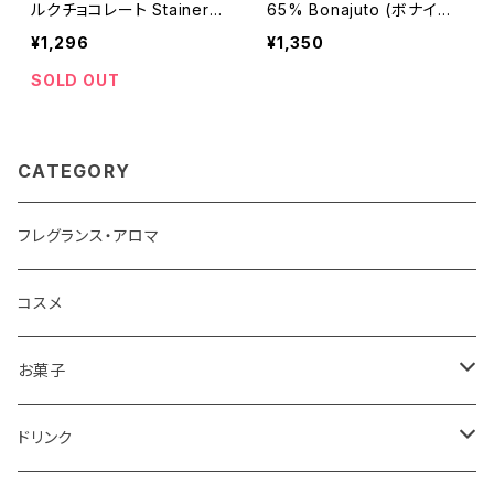
ルクチョコレート Stainer
65% Bonajuto (ボナイユ
チャイ 【カルダモン/シナモ
ート) タブレット50g 【シチ
¥1,296
¥1,350
ン/コリアンダー/スターアニ
リア】
ス/ナツメグ/クローブ/キャ
SOLD OUT
ラウェイ/ジンジャー】
CATEGORY
フレグランス・アロマ
コスメ
お菓子
チョコレート
ドリンク