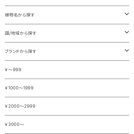
植物名から探す
ア行
国/地域から探す
アンジェリカ
カ行
ヨーロッパ
ブランドから探す
イランイラン
ガーデニア (クチナシ)
フランス
サ行
アフリカ
アトリエ・ボヌール・ドゥ・ジュール
￥～999
イリス
カカオ
イタリア
シダーウッド
ブルキナファソ
タ行
アジア
アンティカ・ドルチェリア・ボナイユート
￥1000～1999
ウォーターリリー (スイレン)
カフィアライム
ドイツ
シナモン
南アフリカ
タイム
トルコ
ナ行
オウロシカ
￥2000～2999
オスマンサス (キンモクセイ)
カモミール
ジャスミン
マダガスカル
チェリー
シリア
ナツメグ
ハ行
カンパニー デュ ミエル
￥3000～