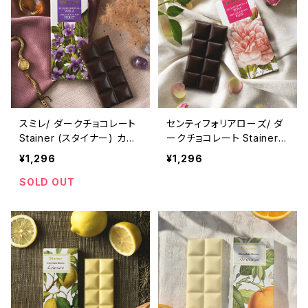
スミレ/ ダークチョコレート
センティフォリアローズ/ ダ
Stainer (スタイナー) カカ
ークチョコレート Stainer
オ70% チョコタブレット バ
(スタイナー) カカオ70%
¥1,296
¥1,296
イオレット Dark chocolat
チョコタブレット ローズ Da
e with Violet
rk chocolate with Rose
SOLD OUT