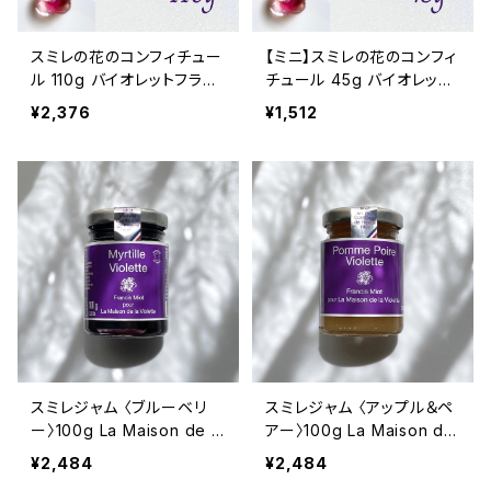
スミレの花のコンフィチュー
【ミニ】スミレの花のコンフィ
ル 110g バイオレットフラワ
チュール 45g バイオレット
ー コンフィー La Maison
フラワー コンフィー La Mai
¥2,376
¥1,512
de la Violette トゥールー
son de la Violette トゥー
ズ産
ルーズ産
スミレジャム 〈ブルーベリ
スミレジャム 〈アップル＆ペ
ー〉100g La Maison de la
アー〉100g La Maison de
Violette バイオレットジャ
la Violette バイオレットジ
¥2,484
¥2,484
ム Francis Miot
ャム Francis Miot