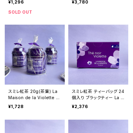
¥1,296
¥3,780
ン/コリアンダー/スターアニ
black tea 缶入り
ス/ナツメグ/クローブ/キャ
SOLD OUT
ラウェイ/ジンジャー】
スミレ紅茶 20g(茶葉) La
スミレ紅茶 ティーバッグ 24
Maison de la Violette フ
個入り ブラックティー La M
ランス/トゥールーズ Violet
aison de la Violette フラ
¥1,728
¥2,376
black tea 缶入り
ンス/トゥールーズ