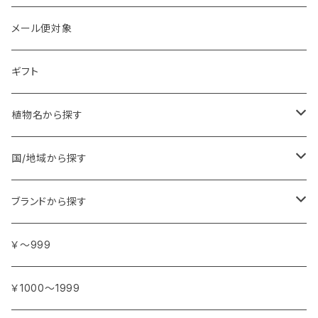
メール便対象
ギフト
植物名から探す
ア行
国/地域から探す
アンジェリカ
カ行
ヨーロッパ
ブランドから探す
イランイラン
ガーデニア (クチナシ)
フランス
サ行
アフリカ
アトリエ・ボヌール・ドゥ・ジュール
￥～999
イリス
カカオ
イタリア
シダーウッド
ブルキナファソ
タ行
アジア
アンティカ・ドルチェリア・ボナイユート
￥1000～1999