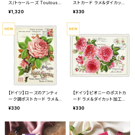
ス/トゥールーズ Toulouse
ストカード ラメ＆ダイカット
パルマバイオレット /１個
加工 ■輸入ポストカード■
¥1,320
¥330
スイートバイオレット
【ドイツ】ローズのアンティ
【ドイツ】ピオニーのポストカ
ーク調ポストカード ラメ＆
ード ラメ＆ダイカット加工
ダイカット加工 ■輸入ポス
■輸入ポストカード■ pink
¥330
¥330
トカード■ pink rose
peony