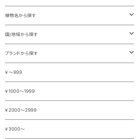
植物名から探す
ア行
国/地域から探す
アンジェリカ
カ行
ヨーロッパ
ブランドから探す
イランイラン
ガーデニア (クチナシ)
フランス
サ行
アフリカ
アトリエ・ボヌール・ドゥ・ジュール
￥～999
イリス
カカオ
イタリア
シダーウッド
ブルキナファソ
タ行
アジア
アンティカ・ドルチェリア・ボナイユート
￥1000～1999
ウォーターリリー (スイレン)
カフィアライム
ドイツ
シナモン
南アフリカ
タイム
トルコ
ナ行
オウロシカ
￥2000～2999
オスマンサス (キンモクセイ)
カモミール
ジャスミン
マダガスカル
チェリー
シリア
ナツメグ
ハ行
カンパニー デュ ミエル
￥3000～