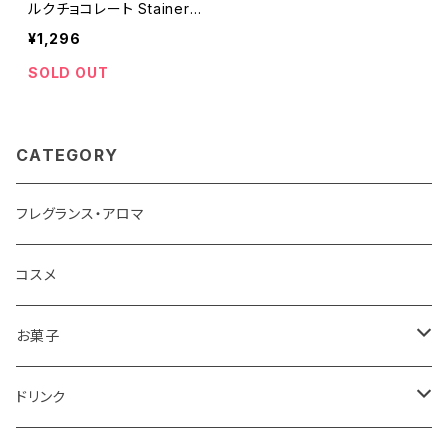
ルクチョコレート Stainer
チャイ 【カルダモン/シナモ
¥1,296
ン/コリアンダー/スターアニ
ス/ナツメグ/クローブ/キャ
SOLD OUT
ラウェイ/ジンジャー】
CATEGORY
フレグランス・アロマ
コスメ
お菓子
チョコレート
ドリンク