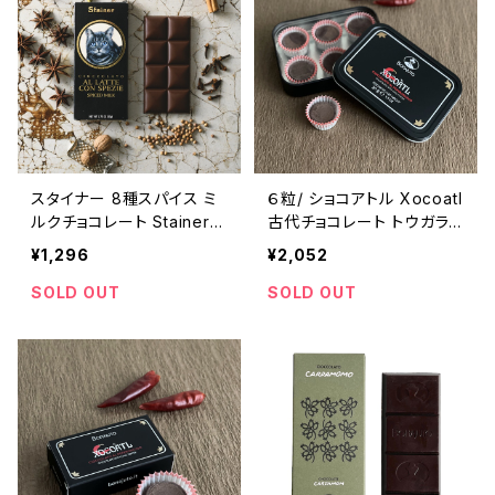
スタイナー 8種スパイス ミ
６粒/ ショコアトル Xocoatl
ルクチョコレート Stainer
古代チョコレート トウガラ
チャイ 【カルダモン/シナモ
シ入り Bonajuto ボナイユ
¥1,296
¥2,052
ン/コリアンダー/スターアニ
ート
ス/ナツメグ/クローブ/キャ
SOLD OUT
SOLD OUT
ラウェイ/ジンジャー】