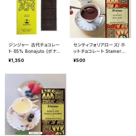
ジンジャー 古代チョコレー
センティフォリアローズ/ ホ
ト 65% Bonajuto (ボナイ
ットチョコレート Stainer
ユート) タブレット50g 【シ
(スタイナー) チョコラタッツ
¥1,350
¥500
チリア】
ァ ローズ Hot chocolate
with rose extract