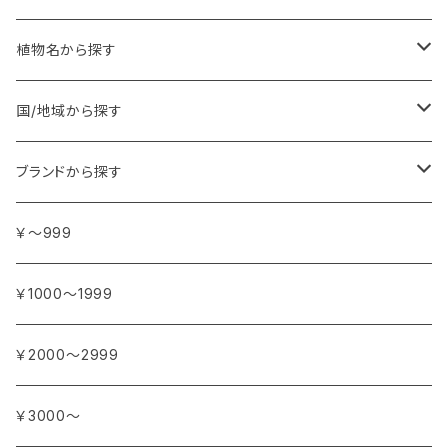
植物名から探す
ア行
国/地域から探す
アンジェリカ
カ行
ヨーロッパ
ブランドから探す
イランイラン
ガーデニア (クチナシ)
フランス
サ行
アフリカ
アトリエ・ボヌール・ドゥ・ジュール
￥～999
イリス
カカオ
イタリア
シダーウッド
ブルキナファソ
タ行
アジア
アンティカ・ドルチェリア・ボナイユート
￥1000～1999
ウォーターリリー (スイレン)
カフィアライム
ドイツ
シナモン
南アフリカ
タイム
トルコ
ナ行
オウロシカ
￥2000～2999
オスマンサス (キンモクセイ)
カモミール
ジャスミン
マダガスカル
チェリー
シリア
ナツメグ
ハ行
カンパニー デュ ミエル
￥3000～