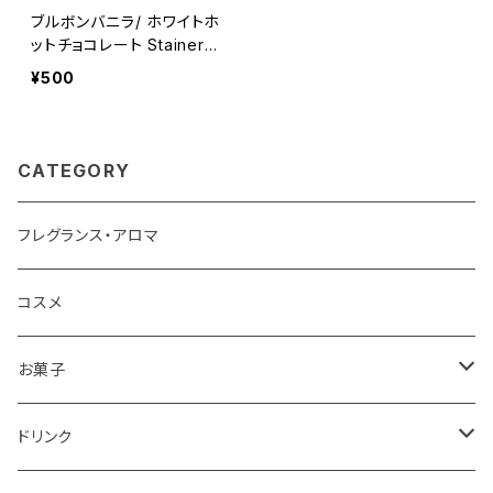
ブルボンバニラ/ ホワイトホ
ットチョコレート Stainer
(スタイナー) チョコラタッツ
¥500
ァ バニラ White hot choc
olate with vanilla Bourb
on
CATEGORY
フレグランス・アロマ
コスメ
お菓子
チョコレート
ドリンク