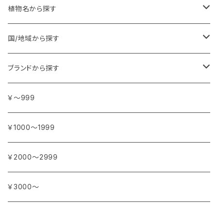
植物名から探す
ア行
国/地域から探す
アンジェリカ
カ行
ヨーロッパ
ブランドから探す
イランイラン
ガーデニア (クチナシ)
フランス
サ行
アフリカ
アトリエ・ボヌール・ドゥ・ジュール
￥～999
イリス
カカオ
イタリア
シダーウッド
ブルキナファソ
タ行
アジア
アンティカ・ドルチェリア・ボナイユート
￥1000～1999
ウォーターリリー (スイレン)
カフィアライム
ドイツ
シナモン
南アフリカ
タイム
トルコ
ナ行
オウロシカ
￥2000～2999
オスマンサス (キンモクセイ)
カモミール
ジャスミン
マダガスカル
チェリー
シリア
ナツメグ
ハ行
カンパニー デュ ミエル
￥3000～
オレンジ
カルダモン
ジョンキル (黄水仙)
チリペッパー (トウガラシ)
インド
ナルシス (水仙)
バイオレット (スミレ)
マ行
ショコラマダガスカル