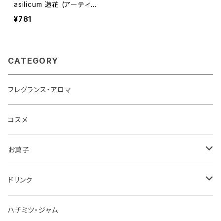
asilicum 造花 (アーティフ
ィシャルフラワー) フェイク
¥781
グリーン
CATEGORY
フレグランス・アロマ
コスメ
お菓子
チョコレート
ドリンク
お茶
ハチミツ・ジャム