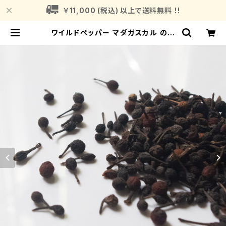
￥11,000 (税込) 以上で送料無料 ！!
ワイルドペッパー マダガスカル の野
生のコショウ 25G Voatsiperifer
y AFRICAN TABLE | Fragranc
e Plant (フレグランスプラント)