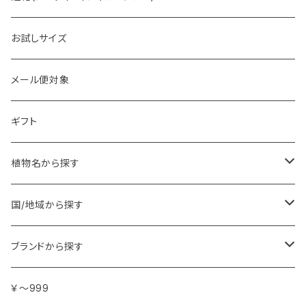
お試しサイズ
メール便対象
ギフト
植物名から探す
ア行
国/地域から探す
アンジェリカ
カ行
ヨーロッパ
ブランドから探す
イランイラン
ガーデニア (クチナシ)
フランス
サ行
アフリカ
アトリエ・ボヌール・ドゥ・ジュール
￥～999