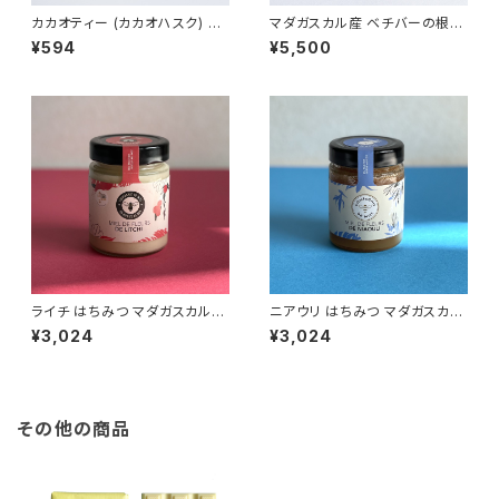
カカオティー (カカオハスク) 50
マダガスカル産 ベチバーの根で
G ショコラマダガスカル Choco
編んだ バオバブ型小物入れ Vet
¥594
¥5,500
lat Madagascar
iver 雑貨
ライチ はちみつ マダガスカル
ニアウリ はちみつ マダガスカル
産/マナカラ 210G カンパニー・
産 210G カンパニー・デュ・ミエ
¥3,024
¥3,024
デュ・ミエル COMPAGNIE DU
ル COMPAGNIE DU MIEL 非
MIEL 非加熱
加熱
その他の商品