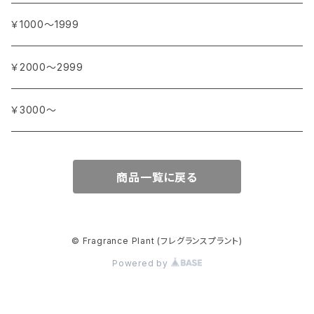
イリス
カカオ
イタリア
シダーウッド
ブルキナファソ
タ行
アジア
アンティカ・ドルチェリア・ボナイユート
￥1000～1999
ウォーターリリー (スイレン)
カフィアライム
ドイツ
シナモン
南アフリカ
タイム
トルコ
ナ行
オウロシカ
￥2000～2999
オスマンサス (キンモクセイ)
カモミール
ジャスミン
マダガスカル
チェリー
シリア
ナツメグ
ハ行
カンパニー デュ ミエル
￥3000～
オレンジ
カルダモン
ジョンキル (黄水仙)
チリペッパー (トウガラシ)
インド
ナルシス (水仙)
バイオレット (スミレ)
マ行
ショコラマダガスカル
商品一覧に戻る
キャラウェイ
ジンジャー
ニアウリ
ハイビスカス
マージョラム
ヤ行
スタイナー
クローブ
スターアニス
パイン (松)
マグノリア
ユーカリ
ラ行
パピエダルメニイ
© Fragrance Plant (フレグランスプラント)
コリアンダー
スミレ
Powered by
バジル
ミモザ
ライチ
メートル・サボン・ド・マルセイユ
セージ
バニラ
ミルラ