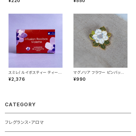
¥220
¥550
ulouse バイオレット
スミレ/ ルイボスティー ティーバ
マグノリア フラワー ピンバッジ
ッグ 24個入り La Maison de
White Magnolia
¥2,376
¥990
la Violette ノンカフェイン フラ
ンス/トゥールーズ
CATEGORY
フレグランス・アロマ