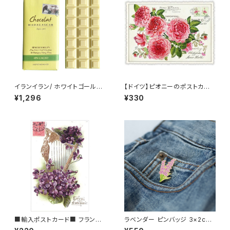
イランイラン/ ホワイトゴールド
【ドイツ】ピオニーのポストカー
チョコレート 45% ショコラマダ
ド ラメ＆ダイカット加工 ■輸入
¥1,296
¥330
ガスカル Chocolat Madagas
ポストカード■ pink peony
car
■輸入ポストカード■ フランス/
ラベンダー ピンバッジ 3×2cm
トゥールーズ スミレ＆ハープ To
Lavender