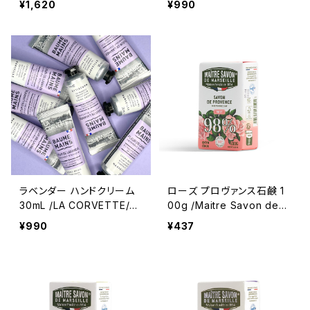
¥1,620
¥990
ーガニックルイボスティー
サボン・ド・プロヴァンス マ
ルセイユ石鹸
ラベンダー ハンドクリーム
ローズ プロヴァンス石鹸 1
30mL /LA CORVETTE/
00g /Maitre Savon de
ラ・コルベット ＜フランス製
Marseille/メートル・サボ
¥990
¥437
＞
ン・ド・マルセイユ ＜フラン
ス製＞ フレグランスソープ