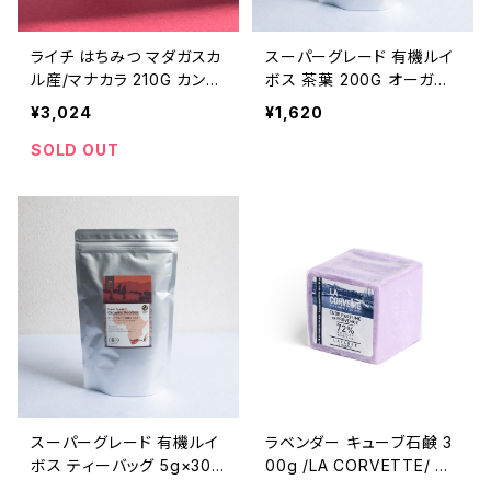
ライチ はちみつ マダガスカ
スーパーグレード 有機ルイ
ル産/マナカラ 210G カンパ
ボス 茶葉 200G オーガニ
ニー・デュ・ミエル COMPA
ックルイボスティー AFRIC
¥3,024
¥1,620
GNIE DU MIEL 非加熱
AN TABLE 有機JAS
SOLD OUT
スーパーグレード 有機ルイ
ラベンダー キューブ石鹸 3
ボス ティーバッグ 5g×30
00g /LA CORVETTE/ ラ・
包入 有機JAS認証取得 オ
コルベット ＜フランス製＞