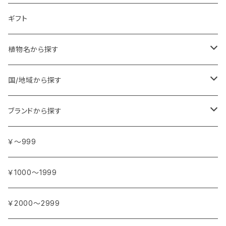
ギフト
植物名から探す
ア行
国/地域から探す
アンジェリカ
カ行
ヨーロッパ
ブランドから探す
イランイラン
ガーデニア (クチナシ)
フランス
サ行
アフリカ
アトリエ・ボヌール・ドゥ・ジュール
￥～999
イリス
カカオ
イタリア
シダーウッド
ブルキナファソ
タ行
アジア
アンティカ・ドルチェリア・ボナイユート
￥1000～1999
ウォーターリリー (スイレン)
カフィアライム
ドイツ
シナモン
南アフリカ
タイム
トルコ
ナ行
オウロシカ
￥2000～2999
オスマンサス (キンモクセイ)
カモミール