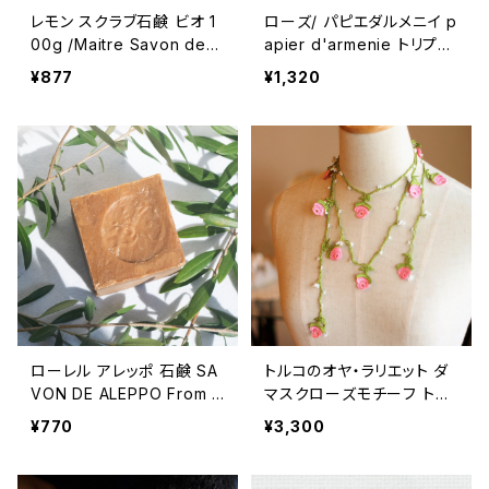
レモン スクラブ石鹸 ビオ 1
ローズ/ パピエダルメニイ p
00g /Maitre Savon de
apier d'armenie トリプル
Marseille/メートル・サボ
ローズ ROSE BOOKLET
¥877
¥1,320
ン・ド・マルセイユ ＜フラン
ス製＞ BIO オーガニック
ローレル アレッポ 石鹸 SA
トルコのオヤ・ラリエット ダ
VON DE ALEPPO From S
マスクローズモチーフ トル
yria アレッポ産石鹸 アラブ
コアクセサリー Oya
¥770
¥3,300
の宝石 エメラルドトラディシ
ョナルソープ