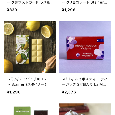
ーク調ポストカード ラメ＆
ークチョコレート Stainer
ダイカット加工 ■輸入ポス
(スタイナー) カカオ70%
¥330
¥1,296
トカード■ pink rose
チョコタブレット ローズ Da
rk chocolate with Rose
レモン/ ホワイトチョコレー
スミレ/ ルイボスティー ティ
ト Stainer (スタイナー) チ
ーバッグ 24個入り La Mai
ョコタブレット White choc
son de la Violette ノンカ
¥1,296
¥2,376
olate bar with Lemon
フェイン フランス/トゥール
ーズ