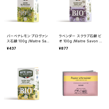
バーベナレモン プロヴァン
ラベンダー スクラブ石鹸 ビ
ス石鹸 100g /Maitre Sav
オ 100g /Maitre Savon d
on de Marseille/メート
e Marseille/メートル・サボ
¥437
¥877
ル・サボン・ド・マルセイユ
ン・ド・マルセイユ ＜フラン
＜フランス製＞ フレグラン
ス製＞ BIO オーガニック
スソープ