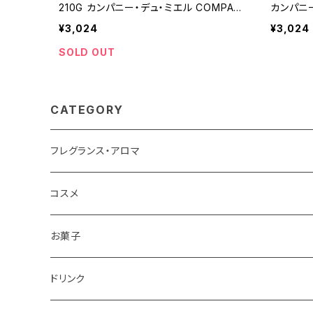
210G カンパニー・デュ・ミエル COMPAG
カンパニー
NIE DU MIEL 非加熱
U MIEL
¥3,024
¥3,024
SOLD OUT
CATEGORY
フレグランス・アロマ
コスメ
お菓子
チョコレート
ドリンク