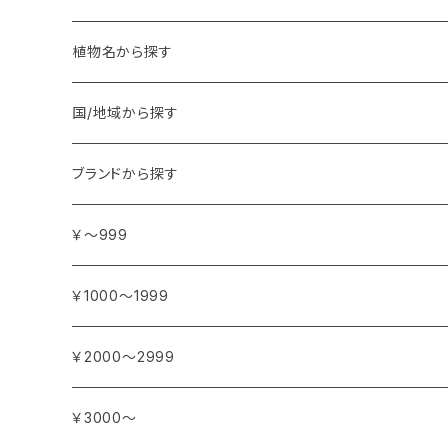
植物名から探す
ア行
国/地域から探す
アンジェリカ
カ行
ヨーロッパ
ブランドから探す
イランイラン
ガーデニア (クチナシ)
フランス
サ行
アフリカ
アトリエ・ボヌール・ドゥ・ジュール
￥～999
イリス
カカオ
イタリア
シダーウッド
ブルキナファソ
タ行
アジア
アンティカ・ドルチェリア・ボナイユート
￥1000～1999
ウォーターリリー (スイレン)
カフィアライム
ドイツ
シナモン
南アフリカ
タイム
トルコ
ナ行
オウロシカ
￥2000～2999
オスマンサス (キンモクセイ)
カモミール
ジャスミン
マダガスカル
チェリー
シリア
ナツメグ
ハ行
カンパニー デュ ミエル
￥3000～