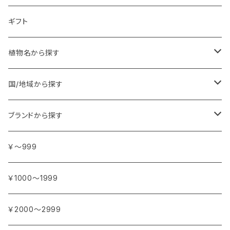
ギフト
植物名から探す
ア行
国/地域から探す
アンジェリカ
カ行
ヨーロッパ
ブランドから探す
イランイラン
ガーデニア (クチナシ)
フランス
サ行
アフリカ
アトリエ・ボヌール・ドゥ・ジュール
￥～999
イリス
カカオ
イタリア
シダーウッド
ブルキナファソ
タ行
アジア
アンティカ・ドルチェリア・ボナイユート
￥1000～1999
ウォーターリリー (スイレン)
カフィアライム
ドイツ
シナモン
南アフリカ
タイム
トルコ
ナ行
オウロシカ
￥2000～2999