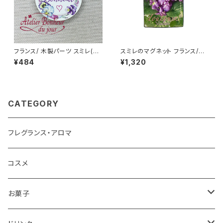
フランス/ 木製パーツ スミレ(パ
スミレのマグネット フランス/トゥ
ンジー) ラウンド2.5cm 輸入 ウ
ールーズ Toulouse パルマバ
¥484
¥1,320
ッドパーツ
イオレット /１個
CATEGORY
フレグランス・アロマ
コスメ
お菓子