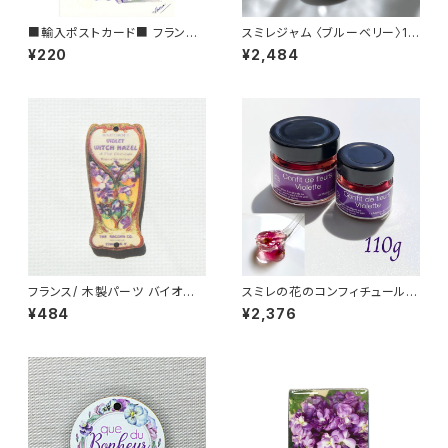
■輸入ポストカード■ フランス/
スミレジャム 〈ブルーベリー〉10
トゥールーズ スミレのフラワー
0g La Maison de la Violett
¥220
¥2,484
バスケット Toulouse バイオレ
e バイオレットジャム Francis
ット
Miot
フランス/ 木製パーツ バイオレッ
スミレの花のコンフィチュール 1
ト(スミレ) アンティークラベル
10g バイオレットフラワー コン
¥484
¥2,376
ウィッチヘーゼル 3cm 輸入 ウ
フィー La Maison de la Viol
ッドパーツ
ette トゥールーズ産