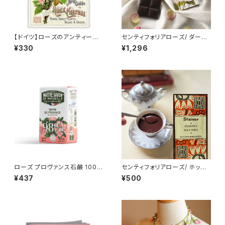
【ドイツ】ローズのアンティーク
センティフォリアローズ/ ダーク
調ポストカード ラメ＆ダイカット
チョコレート Stainer (スタイナ
¥330
¥1,296
加工 ■輸入ポストカード■ pin
ー) カカオ70% チョコタブレット
k rose
ローズ Dark chocolate with
Rose
ローズ プロヴァンス石鹸 100g
センティフォリアローズ/ ホット
/Maitre Savon de Marseill
チョコレート Stainer (スタイナ
¥437
¥500
e/メートル・サボン・ド・マルセイ
ー) チョコラタッツァ ローズ Hot
ユ ＜フランス製＞ フレグランス
chocolate with rose extrac
ソープ
t