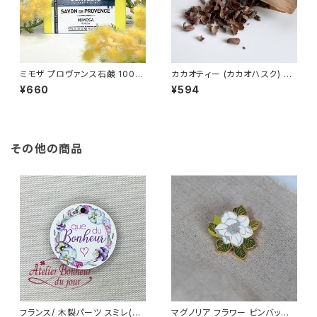
ミモザ プロヴァンス石鹸 100g
カカオティー (カカオハスク) 50
/LA CORVETTE/ ラ・コルベッ
G ショコラマダガスカル Choco
¥660
¥594
ト ＜フランス製＞ フレグランス
lat Madagascar
ソープ
その他の商品
フランス/ 木製パーツ スミレ(パ
マグノリア フラワー ピンバッジ