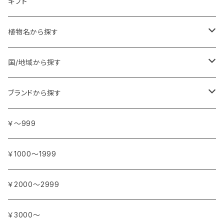
ギフト
植物名から探す
ア行
国/地域から探す
アンジェリカ
カ行
ヨーロッパ
ブランドから探す
イランイラン
ガーデニア (クチナシ)
フランス
サ行
アフリカ
アトリエ・ボヌール・ドゥ・ジュール
￥～999
イリス
カカオ
イタリア
シダーウッド
ブルキナファソ
タ行
アジア
アンティカ・ドルチェリア・ボナイユート
￥1000～1999
ウォーターリリー (スイレン)
カフィアライム
ドイツ
シナモン
南アフリカ
タイム
トルコ
ナ行
オウロシカ
￥2000～2999
オスマンサス (キンモクセイ)
カモミール
ジャスミン
マダガスカル
チェリー
シリア
ナツメグ
ハ行
カンパニー デュ ミエル
￥3000～