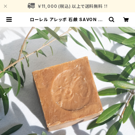
￥11,000 (税込) 以上で送料無料 ！!
ローレル アレッポ 石鹸 SAVON DE
ALEPPO From Syria アレッポ産
石鹸 アラブの宝石 エメラルドトラデ
ィショナルソープ | Fragrance Pla
nt (フレグランスプラント)