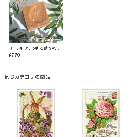
ローレル アレッポ 石鹸 SAVO
N DE ALEPPO From Syria ア
¥770
レッポ産石鹸 アラブの宝石 エメ
ラルドトラディショナルソープ
同じカテゴリの商品