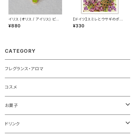
イリス (オリス / アイリス) ピン
【ドイツ】スミレとウサギのポスト
バッジ Iris
カード ラメ＆ダイカット加工 ■
¥880
¥330
輸入ポストカード■ スイートバ
イオレット
CATEGORY
フレグランス・アロマ
コスメ
お菓子
チョコレート
ドリンク