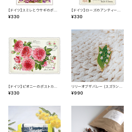
【ドイツ】スミレとウサギのポスト
【ドイツ】ローズのアンティーク
カード ラメ＆ダイカット加工 ■
調ポストカード ラメ＆ダイカット
¥330
¥330
輸入ポストカード■ スイートバ
加工 ■輸入ポストカード■ pin
イオレット
k rose
【ドイツ】ピオニーのポストカー
リリーオブザバレー (スズラン)
ド ラメ＆ダイカット加工 ■輸入
ピンバッジ Lily of the valley
¥330
¥990
ポストカード■ pink peony