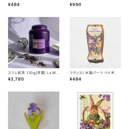
ンジー) ラウンド2.5cm 輸入 ウ
White Magnolia
¥484
¥990
ッドパーツ
スミレ紅茶 130g(茶葉) La Mai
フランス/ 木製パーツ バイオレッ
son de la Violette フランス/
ト(スミレ) アンティークラベル
¥3,780
¥484
トゥールーズ Violet black tea
ウィッチヘーゼル 3cm 輸入 ウ
缶入り
ッドパーツ