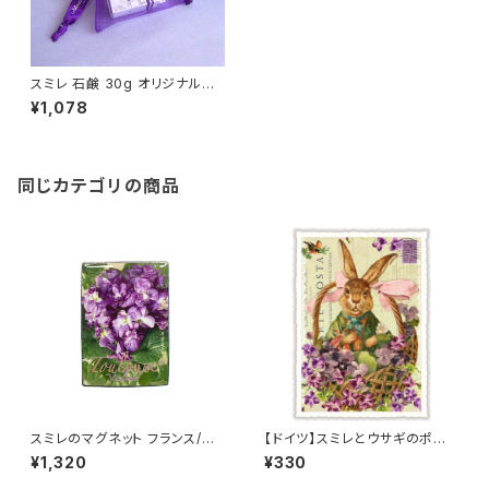
スミレ 石鹸 30g オリジナル巾
着入り La Maison de la Viol
¥1,078
ette フランス/トゥールーズ ＜
ラ・メゾン・ドゥ・バイオレット＞
同じカテゴリの商品
スミレのマグネット フランス/トゥ
【ドイツ】スミレとウサギのポスト
ールーズ Toulouse パルマバ
カード ラメ＆ダイカット加工 ■
¥1,320
¥330
イオレット /１個
輸入ポストカード■ スイートバ
イオレット