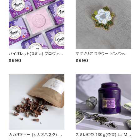
バイオレット(スミレ) プロヴァン
マグノリア フラワー ピンバッジ
ス石鹸 100g /LA CORVETT
White Magnolia
¥990
¥990
E/ ラ・コルベット ＜フランス製＞
フレグランスソープ
カカオティー (カカオハスク) 50
スミレ紅茶 130g(茶葉) La Mai
G ショコラマダガスカル Choco
son de la Violette フランス/