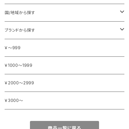
ア行
国/地域から探す
アンジェリカ
カ行
ヨーロッパ
ブランドから探す
イランイラン
ガーデニア (クチナシ)
フランス
サ行
アフリカ
アトリエ・ボヌール・ドゥ・ジュール
￥～999
イリス
カカオ
イタリア
シダーウッド
ブルキナファソ
タ行
アジア
アンティカ・ドルチェリア・ボナイユート
￥1000～1999
ウォーターリリー (スイレン)
カフィアライム
ドイツ
シナモン
南アフリカ
タイム
トルコ
ナ行
オウロシカ
￥2000～2999
オスマンサス (キンモクセイ)
カモミール
ジャスミン
マダガスカル
チェリー
シリア
ナツメグ
ハ行
カンパニー デュ ミエル
￥3000～
オレンジ
カルダモン
ジョンキル (黄水仙)
チリペッパー (トウガラシ)
インド
ナルシス (水仙)
バイオレット (スミレ)
マ行
ショコラマダガスカル
商品一覧に戻る
キャラウェイ