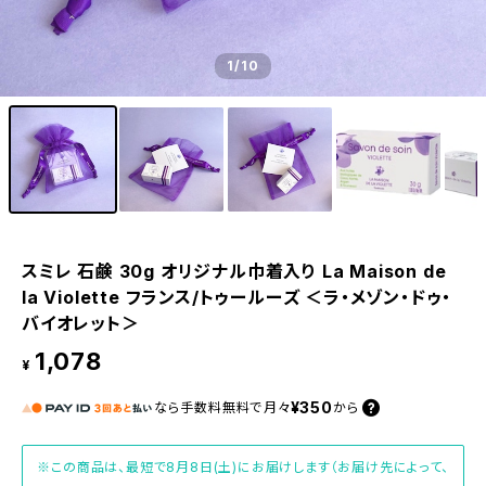
1
/10
スミレ 石鹸 30g オリジナル巾着入り La Maison de
la Violette フランス/トゥールーズ ＜ラ・メゾン・ドゥ・
バイオレット＞
1,078
¥
¥350
なら
手数料無料で
月々
から
※この商品は、最短で8月8日(土)にお届けします（お届け先によって、