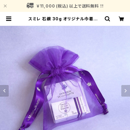
￥11,000 (税込) 以上で送料無料 ！!
スミレ 石鹸 30g オリジナル巾着入り
La Maison de la Violette フラン
ス/トゥールーズ ＜ラ・メゾン・ドゥ・バ
イオレット＞ | Fragrance Plant
(フレグランスプラント)