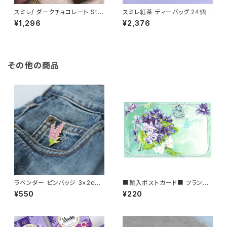
スミレ/ ダークチョコレート Stai
スミレ紅茶 ティーバッグ 24個入
ner (スタイナー) カカオ70% チ
り ブラックティー La Maison d
¥1,296
¥2,376
ョコタブレット バイオレット Dar
e la Violette フランス/トゥー
k chocolate with Violet
ルーズ
その他の商品
ラベンダー ピンバッジ 3×2cm
■輸入ポストカード■ フランス/
Lavender
トゥールーズ スミレの花束 Tou
¥550
¥220
louse バイオレット