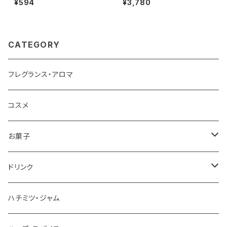
¥594
¥3,780
lat Madagascar
トゥールーズ Violet black tea
缶入り
CATEGORY
フレグランス・アロマ
コスメ
お菓子
チョコレート
ドリンク
お茶
ハチミツ・ジャム