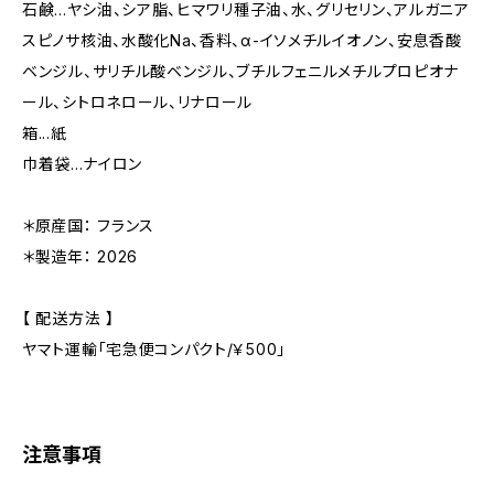
石鹸...ヤシ油、シア脂、ヒマワリ種子油、水、グリセリン、アルガニア
スピノサ核油、水酸化Na、香料、α-イソメチルイオノン、安息香酸
ベンジル、サリチル酸ベンジル、ブチルフェニルメチルプロピオナ
ール、シトロネロール、リナロール
箱...紙
巾着袋...ナイロン
＊原産国： フランス
＊製造年： 2026
【 配送方法 】
ヤマト運輸「宅急便コンパクト/￥500」
注意事項