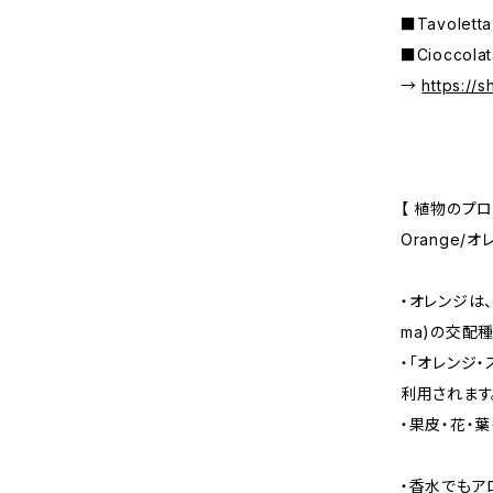
■Tavolett
■Cioccola
→
https://
【 植物のプロ
Orange/オ
・オレンジは、マン
ma)の交配種
・「オレンジ
利用されます
・果皮・花・
・香水でもア