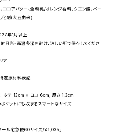
レート
糖、ココアバター、全粉乳/オレンジ香料、クエン酸、ベー
乳化剤(大豆由来)
g
027年1月以上
直射日光・高温多湿を避け、涼しい所で保存してくださ
リア
：特定原材料表記
タテ 13cm × ヨコ 6cm, 厚さ 1.3cm
のポケットにも収まるスマートなサイズ
ール宅急便60サイズ/￥1,035」