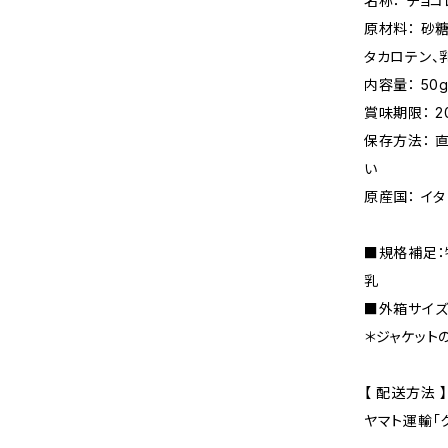
名称： チョコ
原材料： 砂
タカロテン、
内容量： 50
賞味期限： 2
保存方法： 
い
原産国： イタ
■規格補足
乳
■外箱サイズ： 
＊ジャケット
【 配送方法 】
ヤマト運輸「ク