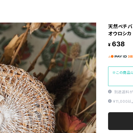
天然ベチバー
オウロシカ V
638
¥
※この商品は
別途送料が
¥11,00