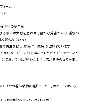
フィール 】
iver
のイネ科の多年草
伸びる根には大地を思わせる豊かな芳香があり、香水の
よく知られています
肌の再生を促し、抗菌作用を持つとされています
古くからベチバーの根を編んですだれやバスケットなど
かけておいて、風が吹いたときに広がるその香りを楽し
ance Plantの香料植物図鑑「ベチバー」のページはこち
granceplant.com/cyclo/vetiver/