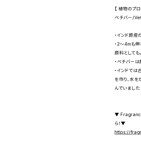
【 植物のプロ
ベチバー/Vet
・インド原産
・2～4mも
原料としても
・ベチバーは
・インドでは
を作り、水を
んでいました
▼ Fragr
ら！▼
https://fra