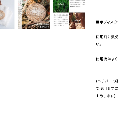
■ボディスク
使用前に数分
い。
使用後はよく
(ベチバーの
て使用せずに
すめします)