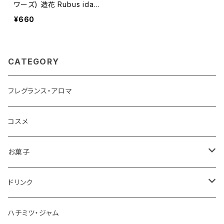
ワーズ) 造花 Rubus idae
us アーティフィシャルフラワ
¥660
ー フェイクグリーン
CATEGORY
フレグランス・アロマ
コスメ
お菓子
チョコレート
ドリンク
お茶
ハチミツ・ジャム