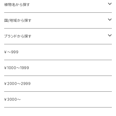
植物名から探す
ア行
国/地域から探す
アンジェリカ
カ行
ヨーロッパ
ブランドから探す
イランイラン
ガーデニア (クチナシ)
フランス
サ行
アフリカ
アトリエ・ボヌール・ドゥ・ジュール
￥～999
イリス
カカオ
イタリア
シダーウッド
ブルキナファソ
タ行
アジア
アンティカ・ドルチェリア・ボナイユート
￥1000～1999
ウォーターリリー (スイレン)
カフィアライム
ドイツ
シナモン
南アフリカ
タイム
トルコ
ナ行
オウロシカ
￥2000～2999
オスマンサス (キンモクセイ)
カモミール
ジャスミン
マダガスカル
チェリー
シリア
ナツメグ
ハ行
カンパニー デュ ミエル
￥3000～
オレンジ
カルダモン
ジョンキル (黄水仙)
チリペッパー (トウガラシ)
インド
ナルシス (水仙)
バイオレット (スミレ)
マ行
ショコラマダガスカル