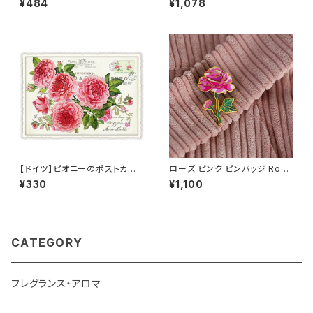
¥484
¥1,078
ウンド2.5cm 輸入 ウッドパーツ
ette フランス/トゥールーズ ＜
ラ・メゾン・ドゥ・バイオレット＞
【ドイツ】ピオニーのポストカー
ローズ ピンク ピンバッジ Rose
ド ラメ＆ダイカット加工 ■輸入
バラ
¥330
¥1,100
ポストカード■ pink peony
CATEGORY
フレグランス・アロマ