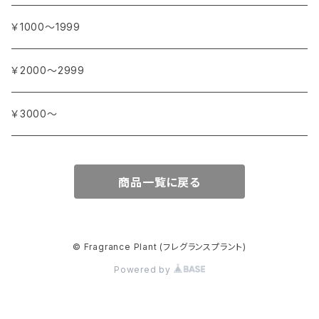
イリス
カカオ
イタリア
シダーウッド
ブルキナファソ
タ行
アジア
アンティカ・ドルチェリア・ボナイユート
￥1000～1999
ウォーターリリー (スイレン)
カフィアライム
ドイツ
シナモン
南アフリカ
タイム
トルコ
ナ行
オウロシカ
￥2000～2999
オスマンサス (キンモクセイ)
カモミール
ジャスミン
マダガスカル
チェリー
シリア
ナツメグ
ハ行
カンパニー デュ ミエル
￥3000～
オレンジ
カルダモン
ジョンキル (黄水仙)
チリペッパー (トウガラシ)
インド
ナルシス (水仙)
バイオレット (スミレ)
マ行
ショコラマダガスカル
商品一覧に戻る
キャラウェイ
ジンジャー
ニアウリ
ハイビスカス
マージョラム
ヤ行
スタイナー
クローブ
スターアニス
パイン (松)
マグノリア
ユーカリ
ラ行
パピエダルメニイ
© Fragrance Plant (フレグランスプラント)
コリアンダー
スミレ
Powered by
バジル
ミモザ
ライチ
メートル・サボン・ド・マルセイユ
セージ
バニラ