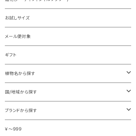
お試しサイズ
メール便対象
ギフト
植物名から探す
ア行
国/地域から探す
アンジェリカ
カ行
ヨーロッパ
ブランドから探す
イランイラン
ガーデニア (クチナシ)
フランス
サ行
アフリカ
アトリエ・ボヌール・ドゥ・ジュール
￥～999