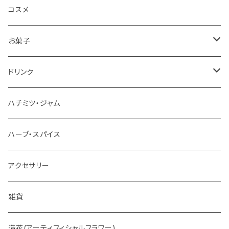
コスメ
お菓子
チョコレート
ドリンク
お茶
ハチミツ・ジャム
ホットチョコレート
ハーブ・スパイス
アクセサリー
雑貨
造花(アーティフィシャルフラワー)