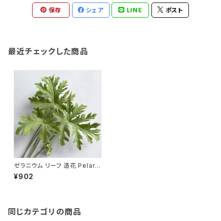
保存
シェア
LINE
ポスト
最近チェックした商品
ゼラニウム リーフ 造花 Pelarg
onium graveolens アーティ
¥902
フィシャルフラワー ローズゼラニ
ウム
同じカテゴリの商品