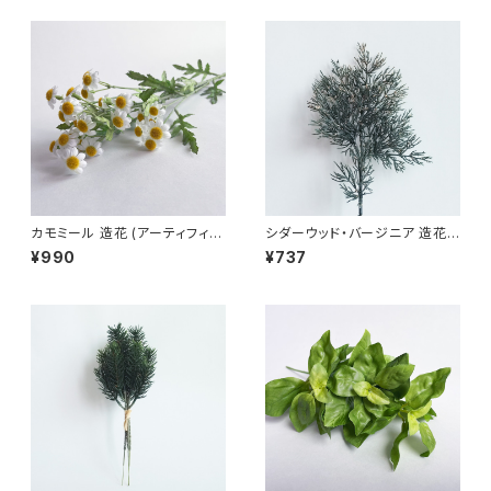
カモミール 造花 (アーティフィシ
シダーウッド・バージニア 造花 J
ャルフラワー) Chamomile
uniperus virginiana アーティ
¥990
¥737
フィシャルフラワー フェイクグリ
ーン