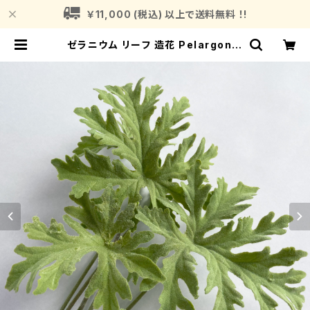
￥11,000 (税込) 以上で送料無料 ！!
ゼラニウム リーフ 造花 Pelargoniu
m graveolens アーティフィシャル
フラワー ローズゼラニウム | Fragra
nce Plant (フレグランスプラント)