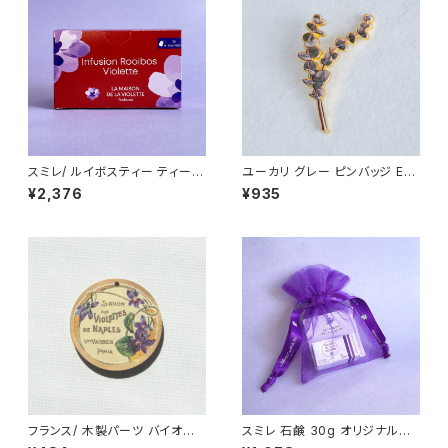
スミレ/ ルイボスティー ティーバ
ユーカリ グレー ピンバッジ Euc
ッグ 24個入り La Maison de
alyptus
¥2,376
¥935
la Violette ノンカフェイン フラ
ンス/トゥールーズ
フランス/ 木製パーツ バイオレッ
スミレ 石鹸 30g オリジナル巾
ト(スミレ) アンティークラベル ラ
着入り La Maison de la Viol