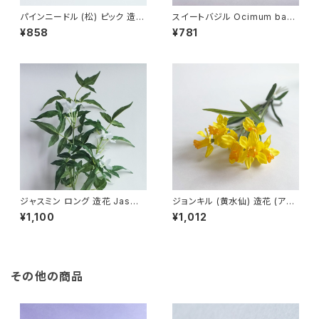
パインニードル (松) ピック 造花
スイートバジル Ocimum basil
Pinus spp. アーティフィシャル
icum 造花 (アーティフィシャル
¥858
¥781
フラワー フェイクグリーン １束
フラワー) フェイクグリーン
(３本入り)
ジャスミン ロング 造花 Jasmi
ジョンキル (黄水仙) 造花 (アー
num grandiflorum アーティフ
ティフィシャルフラワー) Jonqui
¥1,100
¥1,012
ィシャルフラワー
l １束(３本入り)
その他の商品