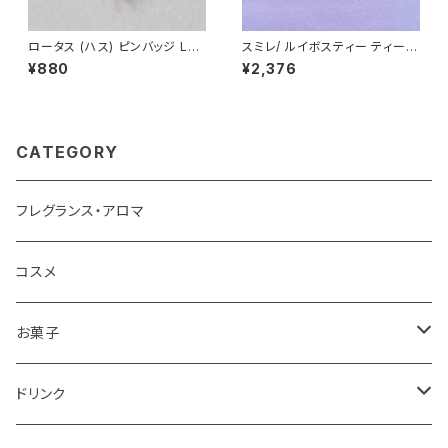
ロータス (ハス) ピンバッジ Lot
スミレ/ ルイボスティー ティーバ
us
ッグ 24個入り La Maison de
¥880
¥2,376
la Violette ノンカフェイン フラ
ンス/トゥールーズ
CATEGORY
フレグランス・アロマ
コスメ
お菓子
チョコレート
ドリンク