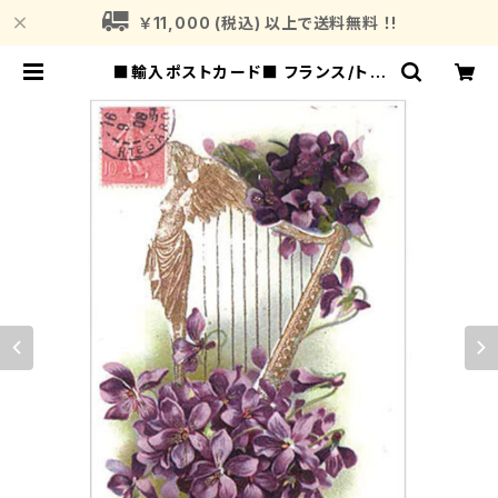
￥11,000 (税込) 以上で送料無料 ！!
■輸入ポストカード■ フランス/トゥ
ールーズ スミレ＆ハープ Toulouse
バイオレット | Fragrance Plant
(フレグランスプラント)