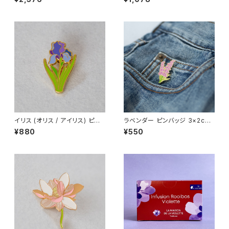
フィー La Maison de la Viol
ette フランス/トゥールーズ ＜
ette トゥールーズ産
ラ・メゾン・ドゥ・バイオレット＞
イリス (オリス / アイリス) ピン
ラベンダー ピンバッジ 3×2cm
バッジ Iris
Lavender
¥880
¥550