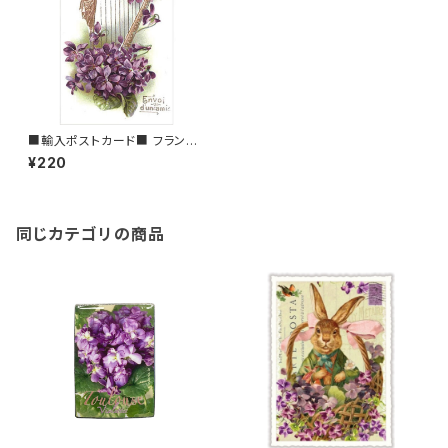
■輸入ポストカード■ フランス/
トゥールーズ スミレ＆ハープ To
¥220
ulouse バイオレット
同じカテゴリの商品