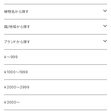
植物名から探す
ア行
国/地域から探す
アンジェリカ
カ行
ヨーロッパ
ブランドから探す
イランイラン
ガーデニア (クチナシ)
フランス
サ行
アフリカ
アトリエ・ボヌール・ドゥ・ジュール
￥～999
イリス
カカオ
イタリア
シダーウッド
ブルキナファソ
タ行
アジア
アンティカ・ドルチェリア・ボナイユート
￥1000～1999
ウォーターリリー (スイレン)
カフィアライム
ドイツ
シナモン
南アフリカ
タイム
トルコ
ナ行
オウロシカ
￥2000～2999
オスマンサス (キンモクセイ)
カモミール
ジャスミン
マダガスカル
チェリー
シリア
ナツメグ
ハ行
カンパニー デュ ミエル
￥3000～