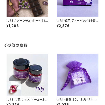
スミレ/ ダークチョコレート Stai
スミレ紅茶 ティーバッグ 24個入
ner (スタイナー) カカオ70% チ
り ブラックティー La Maison d
¥1,296
¥2,376
ョコタブレット バイオレット Dar
e la Violette フランス/トゥー
k chocolate with Violet
ルーズ
その他の商品
スミレの花のコンフィチュール 1
スミレ 石鹸 30g オリジナル巾
10g バイオレットフラワー コン
着入り La Maison de la Viol
¥2,376
¥1,078