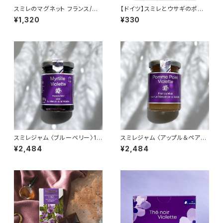
スミレのマグネット フランス/トゥ
【ドイツ】スミレとウサギのポスト
ールーズ Toulouse パルマバ
カード ラメ＆ダイカット加工 ■
¥1,320
¥330
イオレット /１個
輸入ポストカード■ スイートバ
イオレット
スミレジャム 〈ブルーベリー〉10
スミレジャム 〈アップル＆ペア
0g La Maison de la Violett
ー〉100g La Maison de la Vi
¥2,484
¥2,484
e バイオレットジャム Francis
olette バイオレットジャム Fran
Miot
cis Miot