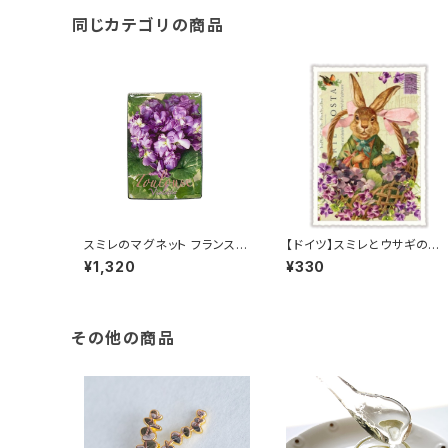
同じカテゴリの商品
スミレのマグネット フランス/
【ドイツ】スミレとウサギのポ
トゥールーズ Toulouse パル
ストカード ラメ＆ダイカット加
¥1,320
¥330
マバイオレット /１個
工 ■輸入ポストカード■ ス
ートバイオレット
その他の商品