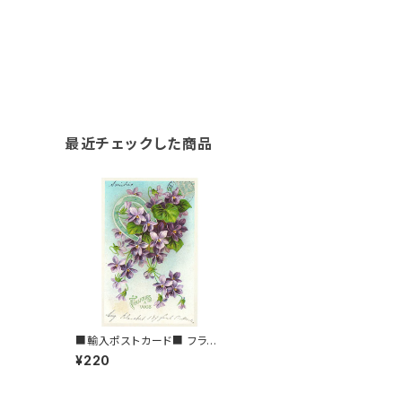
最近チェックした商品
■輸入ポストカード■ フラン
ス/トゥールーズ スミレ＆ホー
¥220
スシュー Toulouse バイオレ
ット