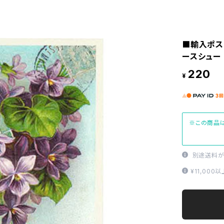
■輸入ポス
ースシュー 
220
¥
※この商品は
別途送料が
¥11,00