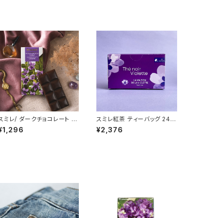
スミレ/ ダークチョコレート St
スミレ紅茶 ティーバッグ 24個
ainer (スタイナー) カカオ7
入り ブラックティー La Mais
¥1,296
¥2,376
0% チョコタブレット バイオレ
on de la Violette フランス/
ット Dark chocolate with
トゥールーズ
Violet