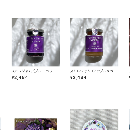
スミレジャム 〈ブルーベリー〉1
スミレジャム 〈アップル＆ペア
00g La Maison de la Viol
ー〉100g La Maison de la
¥2,484
¥2,484
イ
ette バイオレットジャム Fran
Violette バイオレットジャム
cis Miot
Francis Miot