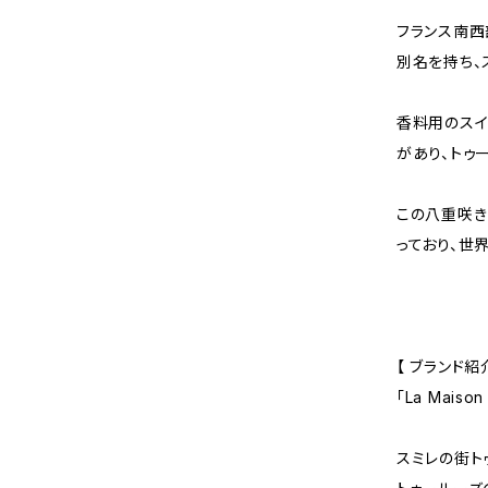
フランス南西部
別名を持ち、
香料用のスイ
があり、トゥ
この八重咲き
っており、世
【 ブランド紹介
「La Maiso
スミレの街ト