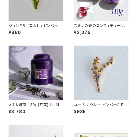
ジョンキル (黄水仙) ピンバッジ
スミレの花のコンフィチュール 1
Jonquil
10g バイオレットフラワー コン
¥880
¥2,376
フィー La Maison de la Viol
ette トゥールーズ産
スミレ紅茶 130g(茶葉) La Mai
ユーカリ グレー ピンバッジ Euc
son de la Violette フランス/
alyptus
¥3,780
¥935
トゥールーズ Violet black tea
缶入り