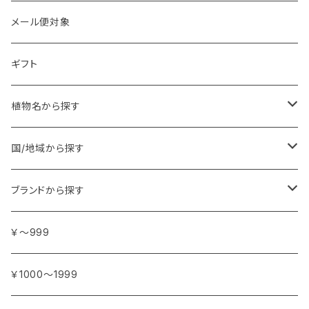
メール便対象
ギフト
植物名から探す
ア行
国/地域から探す
アンジェリカ
カ行
ヨーロッパ
ブランドから探す
イランイラン
ガーデニア (クチナシ)
フランス
サ行
アフリカ
アトリエ・ボヌール・ドゥ・ジュール
￥～999
イリス
カカオ
イタリア
シダーウッド
ブルキナファソ
タ行
アジア
アンティカ・ドルチェリア・ボナイユート
￥1000～1999
ウォーターリリー (スイレン)
カフィアライム
ドイツ