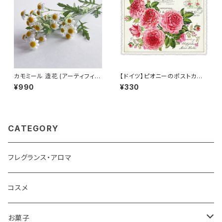
カモミール 造花 (アーティフィシ
【ドイツ】ピオニーのポストカー
ャルフラワー) Chamomile
ド ラメ＆ダイカット加工 ■輸入
¥990
¥330
ポストカード■ pink peony
CATEGORY
フレグランス・アロマ
コスメ
お菓子