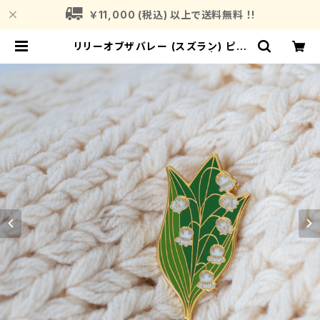
￥11,000 (税込) 以上で送料無料 ！!
リリーオブザバレー (スズラン) ピン
バッジ Lily of the valley | Fragr
ance Plant (フレグランスプラント)