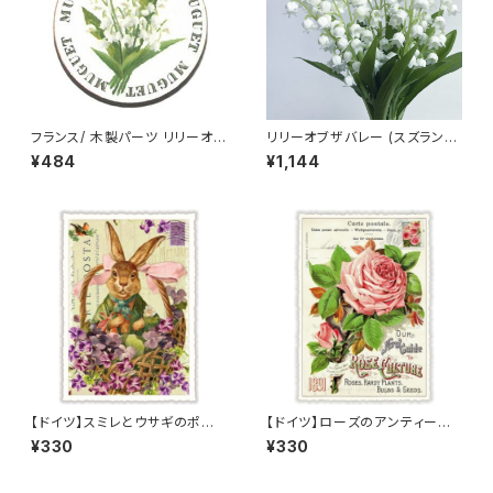
フランス/ 木製パーツ リリーオブ
リリーオブザバレー (スズラン)
ザバレー(スズラン) ラウンド 2.5
ブーケ 造花 Convallaria maj
¥484
¥1,144
cm 輸入 ウッドパーツ Muguet
alis アーティフィシャルフラワー
ミュゲ
１束３本入り
【ドイツ】スミレとウサギのポスト
【ドイツ】ローズのアンティーク
カード ラメ＆ダイカット加工 ■
調ポストカード ラメ＆ダイカット
¥330
¥330
輸入ポストカード■ スイートバ
加工 ■輸入ポストカード■ pin
イオレット
k rose