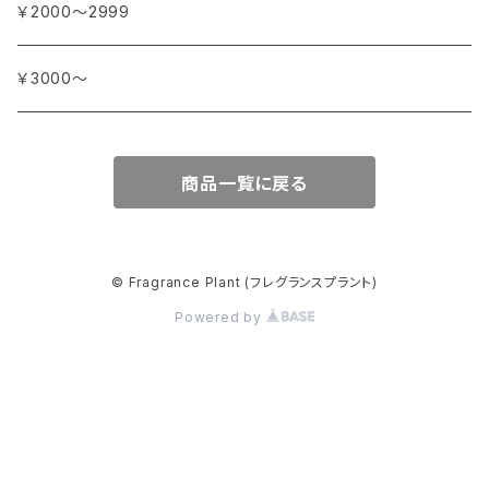
シナモン
南アフリカ
タイム
トルコ
ナ行
オウロシカ
￥2000～2999
オスマンサス (キンモクセイ)
カモミール
ジャスミン
マダガスカル
チェリー
シリア
ナツメグ
ハ行
カンパニー デュ ミエル
￥3000～
オレンジ
カルダモン
ジョンキル (黄水仙)
チリペッパー (トウガラシ)
インド
ナルシス (水仙)
バイオレット (スミレ)
マ行
ショコラマダガスカル
商品一覧に戻る
キャラウェイ
ジンジャー
ニアウリ
ハイビスカス
マージョラム
ヤ行
スタイナー
クローブ
スターアニス
パイン (松)
マグノリア
ユーカリ
ラ行
パピエダルメニイ
© Fragrance Plant (フレグランスプラント)
コリアンダー
スミレ
Powered by
バジル
ミモザ
ライチ
メートル・サボン・ド・マルセイユ
セージ
バニラ
ミルラ
ライラック
ラ・コルベット
ゼラニウム
ハニーサックル
ミント
ラズベリー
ラ・メゾン・ドゥ・バイオレット