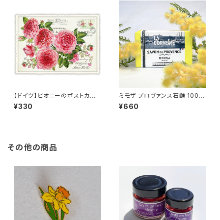
【ドイツ】ピオニーのポストカー
ミモザ プロヴァンス石鹸 100g
ド ラメ＆ダイカット加工 ■輸入
/LA CORVETTE/ ラ・コルベッ
¥330
¥660
ポストカード■ pink peony
ト ＜フランス製＞ フレグランス
ソープ
その他の商品