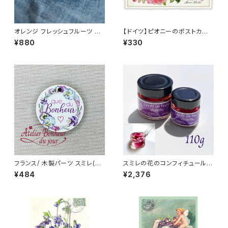
オレンジ フレッシュフルーツ ピ
【ドイツ】ピオニーのポストカー
ンバッジ Orange ネロリ
ド ラメ＆ダイカット加工 ■輸入
¥880
¥330
ポストカード■ pink peony
フランス/ 木製パーツ スミレ(パ
スミレの花のコンフィチュール 1
ンジー) ラウンド2.5cm 輸入 ウ
10g バイオレットフラワー コン
¥484
¥2,376
ッドパーツ
フィー La Maison de la Viol
ette トゥールーズ産