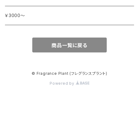
オスマンサス (キンモクセイ)
カモミール
ジャスミン
マダガスカル
チェリー
シリア
ナツメグ
ハ行
カンパニー デュ ミエル
￥3000～
オレンジ
カルダモン
ジョンキル (黄水仙)
チリペッパー (トウガラシ)
インド
ナルシス (水仙)
バイオレット (スミレ)
マ行
ショコラマダガスカル
商品一覧に戻る
キャラウェイ
ジンジャー
ニアウリ
ハイビスカス
マージョラム
ヤ行
スタイナー
クローブ
スターアニス
パイン (松)
マグノリア
ユーカリ
ラ行
パピエダルメニイ
© Fragrance Plant (フレグランスプラント)
コリアンダー
スミレ
Powered by
バジル
ミモザ
ライチ
メートル・サボン・ド・マルセイユ
セージ
バニラ
ミルラ
ライラック
ラ・コルベット
ゼラニウム
ハニーサックル
ミント
ラズベリー
ラ・メゾン・ドゥ・バイオレット