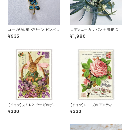
ユーカリの葉 グリーン ピンバッ
レモンユーカリ バンチ 造花 Co
ジ Eucalyptus
rymbia citriodora アーティフ
¥935
¥1,980
ィシャルフラワー １束５本入り E
ucalyptus
【ドイツ】スミレとウサギのポスト
【ドイツ】ローズのアンティーク
カード ラメ＆ダイカット加工 ■
調ポストカード ラメ＆ダイカット
¥330
¥330
輸入ポストカード■ スイートバ
加工 ■輸入ポストカード■ pin
イオレット
k rose