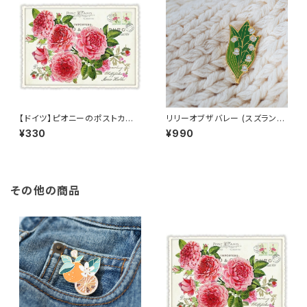
【ドイツ】ピオニーのポストカー
リリーオブザバレー (スズラン)
ド ラメ＆ダイカット加工 ■輸入
ピンバッジ Lily of the valley
¥330
¥990
ポストカード■ pink peony
その他の商品