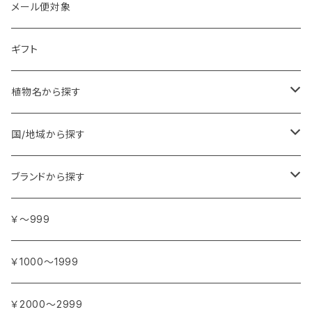
メール便対象
ギフト
植物名から探す
ア行
国/地域から探す
アンジェリカ
カ行
ヨーロッパ
ブランドから探す
イランイラン
ガーデニア (クチナシ)
フランス
サ行
アフリカ
アトリエ・ボヌール・ドゥ・ジュール
￥～999
イリス
カカオ
イタリア
シダーウッド
ブルキナファソ
タ行
アジア
アンティカ・ドルチェリア・ボナイユート
￥1000～1999
ウォーターリリー (スイレン)
カフィアライム
ドイツ
シナモン
南アフリカ
タイム
トルコ
ナ行
オウロシカ
￥2000～2999