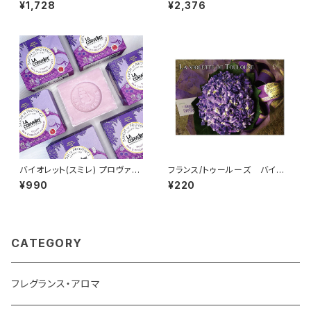
son de la Violette フランス/
り グリーンティー La Maison
¥1,728
¥2,376
トゥールーズ Violet black tea
de la Violette フランス/トゥー
缶入り
ルーズ
バイオレット(スミレ) プロヴァン
フランス/トゥールーズ バイオ
ス石鹸 100g /LA CORVETT
レット(スミレ)のブーケ ポストカ
¥990
¥220
E/ ラ・コルベット ＜フランス製＞
ード Toulouse
フレグランスソープ
CATEGORY
フレグランス・アロマ