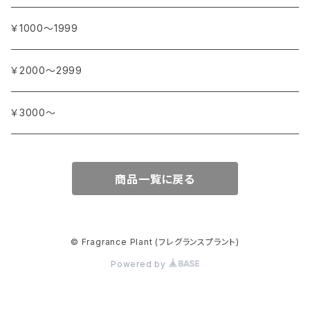
イリス
カカオ
イタリア
シダーウッド
ブルキナファソ
タ行
アジア
アンティカ・ドルチェリア・ボナイユート
￥1000～1999
ウォーターリリー (スイレン)
カフィアライム
ドイツ
シナモン
南アフリカ
タイム
トルコ
ナ行
オウロシカ
￥2000～2999
オスマンサス (キンモクセイ)
カモミール
ジャスミン
マダガスカル
チェリー
シリア
ナツメグ
ハ行
カンパニー デュ ミエル
￥3000～
オレンジ
カルダモン
ジョンキル (黄水仙)
チリペッパー (トウガラシ)
インド
ナルシス (水仙)
バイオレット (スミレ)
マ行
ショコラマダガスカル
商品一覧に戻る
キャラウェイ
ジンジャー
ニアウリ
ハイビスカス
マージョラム
ヤ行
スタイナー
クローブ
スターアニス
パイン (松)
マグノリア
ユーカリ
ラ行
パピエダルメニイ
© Fragrance Plant (フレグランスプラント)
コリアンダー
スミレ
Powered by
バジル
ミモザ
ライチ
メートル・サボン・ド・マルセイユ
セージ
バニラ