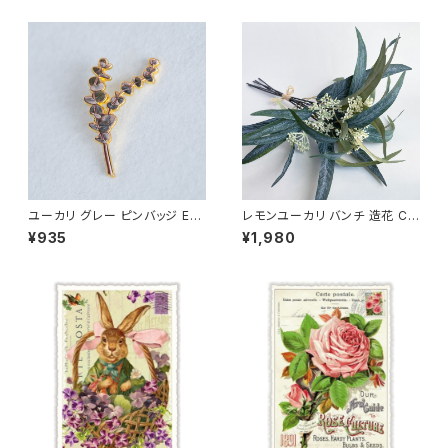
ユーカリ グレー ピンバッジ Euc
レモンユーカリ バンチ 造花 Co
alyptus
rymbia citriodora アーティフ
¥935
¥1,980
ィシャルフラワー １束５本入り E
ucalyptus