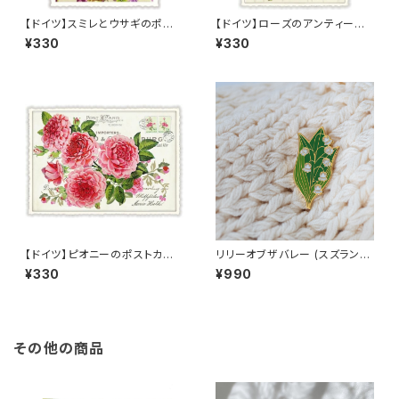
【ドイツ】スミレとウサギのポスト
【ドイツ】ローズのアンティーク
カード ラメ＆ダイカット加工 ■
調ポストカード ラメ＆ダイカット
¥330
¥330
輸入ポストカード■ スイートバ
加工 ■輸入ポストカード■ pin
イオレット
k rose
【ドイツ】ピオニーのポストカー
リリーオブザバレー (スズラン)
ド ラメ＆ダイカット加工 ■輸入
ピンバッジ Lily of the valley
¥330
¥990
ポストカード■ pink peony
その他の商品