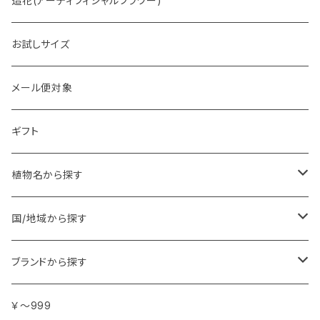
造花(アーティフィシャルフラワー)
お試しサイズ
メール便対象
ギフト
植物名から探す
ア行
国/地域から探す
アンジェリカ
カ行
ヨーロッパ
ブランドから探す
イランイラン
ガーデニア (クチナシ)
フランス
サ行
アフリカ
アトリエ・ボヌール・ドゥ・ジュール
￥～999