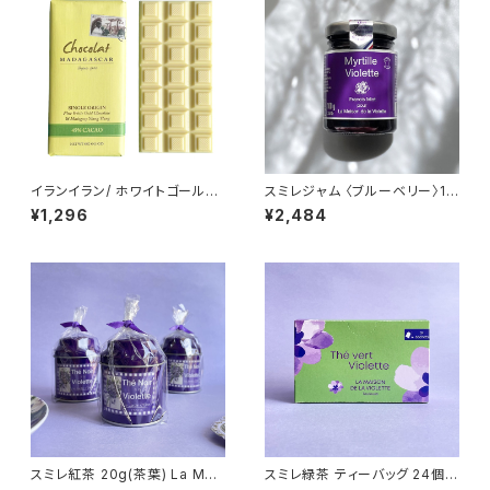
イランイラン/ ホワイトゴールド
スミレジャム 〈ブルーベリー〉10
チョコレート 45% ショコラマダ
0g La Maison de la Violett
¥1,296
¥2,484
ガスカル Chocolat Madagas
e バイオレットジャム Francis
car
Miot
スミレ紅茶 20g(茶葉) La Mai
スミレ緑茶 ティーバッグ 24個入