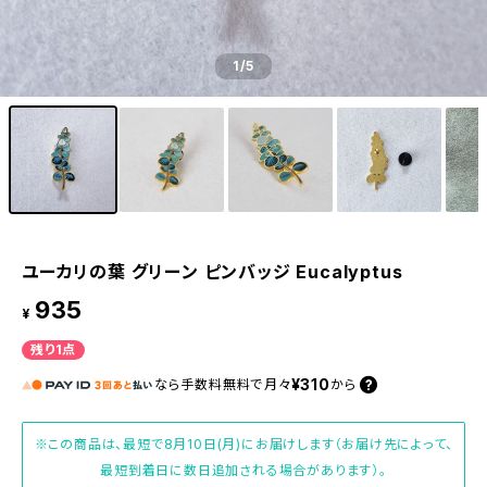
1
/5
ユーカリの葉 グリーン ピンバッジ Eucalyptus
935
¥
残り1点
¥310
なら
手数料無料で
月々
から
※この商品は、最短で8月10日(月)にお届けします（お届け先によって、
最短到着日に数日追加される場合があります）。