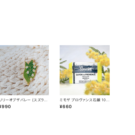
リリーオブザバレー (スズラ
ミモザ プロヴァンス石鹸 100
ン) ピンバッジ Lily of the v
g /LA CORVETTE/ ラ・コル
¥990
¥660
alley
ベット ＜フランス製＞ フレグ
ランスソープ