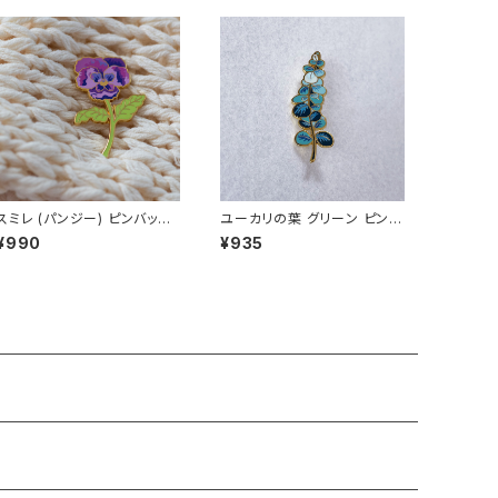
スミレ (パンジー) ピンバッジ
ユーカリの葉 グリーン ピンバ
Pansy
ッジ Eucalyptus
¥990
¥935