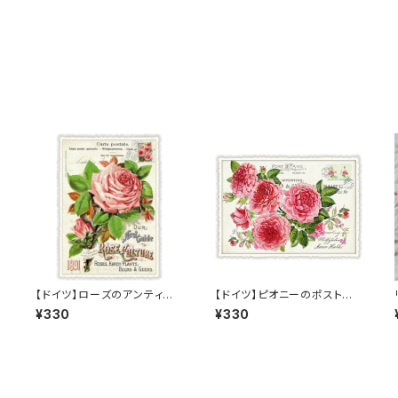
【ドイツ】ローズのアンティー
【ドイツ】ピオニーのポストカ
ク調ポストカード ラメ＆ダイカ
ード ラメ＆ダイカット加工 ■
¥330
¥330
イ
ット加工 ■輸入ポストカード
輸入ポストカード■ pink pe
■ pink rose
ony