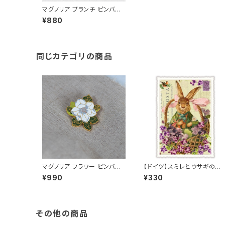
マグノリア ブランチ ピンバッ
ジ White Magnolia
¥880
同じカテゴリの商品
マグノリア フラワー ピンバッ
【ドイツ】スミレとウサギのポ
ジ White Magnolia
ストカード ラメ＆ダイカット加
¥990
¥330
工 ■輸入ポストカード■ ス
ートバイオレット
その他の商品