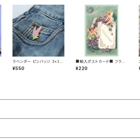
ラベンダー ピンバッジ 3×2c
■輸入ポストカード■ フラン
m Lavender
ス/トゥールーズ スミレとエン
¥550
¥220
a
ジェル Toulouse バイオレッ
ト