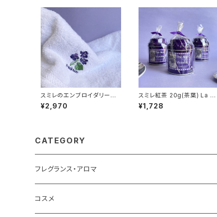
スミレのエンブロイダリーコッ
スミレ紅茶 20g(茶葉) La M
トンタオル La Maison de la
aison de la Violette フラ
¥2,970
¥1,728
Violette フランス/トゥールー
ンス/トゥールーズ Violet bl
ズ バイオレット 52×30cm １
ck tea 缶入り
枚
CATEGORY
フレグランス・アロマ
コスメ