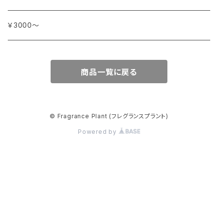
オスマンサス (キンモクセイ)
カモミール
ジャスミン
マダガスカル
チェリー
シリア
ナツメグ
ハ行
カンパニー デュ ミエル
￥3000～
オレンジ
カルダモン
ジョンキル (黄水仙)
チリペッパー (トウガラシ)
インド
ナルシス (水仙)
バイオレット (スミレ)
マ行
ショコラマダガスカル
商品一覧に戻る
キャラウェイ
ジンジャー
ニアウリ
ハイビスカス
マージョラム
ヤ行
スタイナー
クローブ
スターアニス
パイン (松)
マグノリア
ユーカリ
ラ行
パピエダルメニイ
© Fragrance Plant (フレグランスプラント)
コリアンダー
スミレ
Powered by
バジル
ミモザ
ライチ
メートル・サボン・ド・マルセイユ
セージ
バニラ
ミルラ
ライラック
ラ・コルベット
ゼラニウム
ハニーサックル
ミント
ラズベリー
ラ・メゾン・ドゥ・バイオレット