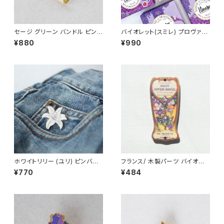
セージ グリーン バンドル ピンバ
バイオレット(スミレ) プロヴァン
ッジ Sage
ス石鹸 100g /LA CORVETT
¥880
¥990
E/ ラ・コルベット ＜フランス製＞
フレグランスソープ
ホワイトリリー (ユリ) ピンバッ
フランス/ 木製パーツ バイオレッ
ジ Lily
ト(スミレ) アンティークラベル
¥770
¥484
ウィッチヘーゼル 3cm 輸入 ウ
ッドパーツ