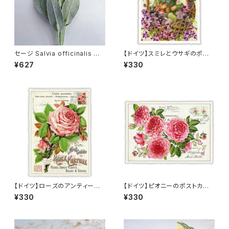
セージ Salvia officinalis 造
【ドイツ】スミレとウサギのポスト
花 (アーティフィシャルフラワー)
カード ラメ＆ダイカット加工 ■
¥627
¥330
フェイクグリーン
輸入ポストカード■ スイートバ
イオレット
【ドイツ】ローズのアンティーク
【ドイツ】ピオニーのポストカー
調ポストカード ラメ＆ダイカット
ド ラメ＆ダイカット加工 ■輸入
¥330
¥330
加工 ■輸入ポストカード■ pin
ポストカード■ pink peony
k rose