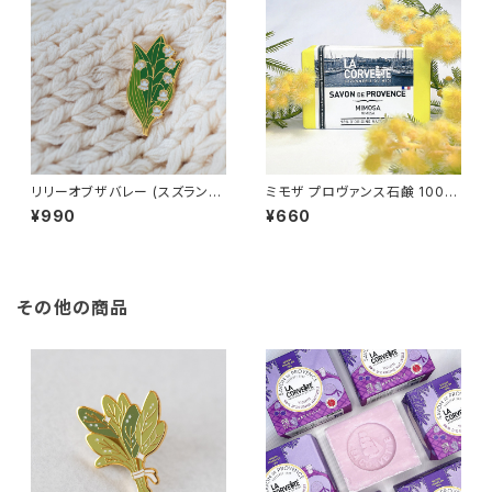
リリーオブザバレー (スズラン)
ミモザ プロヴァンス石鹸 100g
ピンバッジ Lily of the valley
/LA CORVETTE/ ラ・コルベッ
¥990
¥660
ト ＜フランス製＞ フレグランス
ソープ
その他の商品