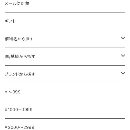
メール便対象
ギフト
植物名から探す
ア行
国/地域から探す
アンジェリカ
カ行
ヨーロッパ
ブランドから探す
イランイラン
ガーデニア (クチナシ)
フランス
サ行
アフリカ
アトリエ・ボヌール・ドゥ・ジュール
￥～999
イリス
カカオ
イタリア
シダーウッド
ブルキナファソ
タ行
アジア
アンティカ・ドルチェリア・ボナイユート
￥1000～1999
ウォーターリリー (スイレン)
カフィアライム
ドイツ
シナモン
南アフリカ
タイム
トルコ
ナ行
オウロシカ
￥2000～2999