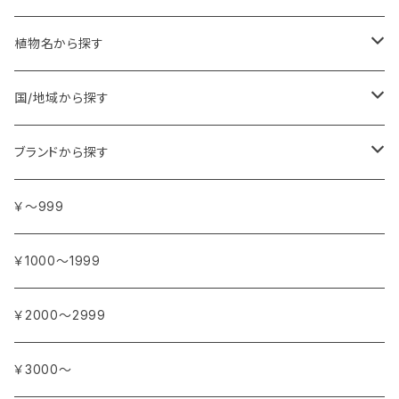
植物名から探す
ア行
国/地域から探す
アンジェリカ
カ行
ヨーロッパ
ブランドから探す
イランイラン
ガーデニア (クチナシ)
フランス
サ行
アフリカ
アトリエ・ボヌール・ドゥ・ジュール
￥～999
イリス
カカオ
イタリア
シダーウッド
ブルキナファソ
タ行
アジア
アンティカ・ドルチェリア・ボナイユート
￥1000～1999
ウォーターリリー (スイレン)
カフィアライム
ドイツ
シナモン
南アフリカ
タイム
トルコ
ナ行
オウロシカ
￥2000～2999
オスマンサス (キンモクセイ)
カモミール
ジャスミン
マダガスカル
チェリー
シリア
ナツメグ
ハ行
カンパニー デュ ミエル
￥3000～