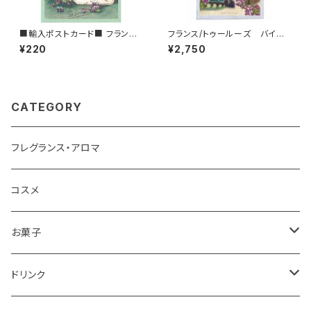
■輸入ポストカード■ フランス/
フランス/トゥールーズ バイオ
トゥールーズ スミレとエンジェ
レット(スミレ)のトートバッグ V
¥220
¥2,750
ル Toulouse バイオレット
iolette de TOULOUSE コ
ットン100%
CATEGORY
フレグランス・アロマ
コスメ
お菓子
チョコレート
ドリンク