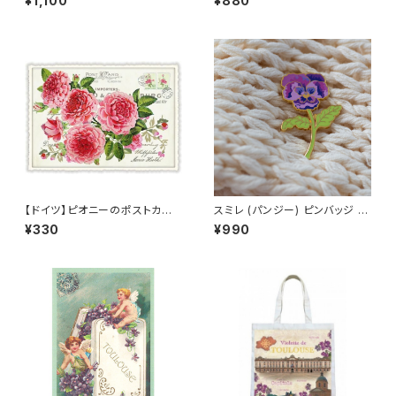
¥1,100
¥880
【ドイツ】ピオニーのポストカー
スミレ (パンジー) ピンバッジ P
ド ラメ＆ダイカット加工 ■輸入
ansy
¥330
¥990
ポストカード■ pink peony