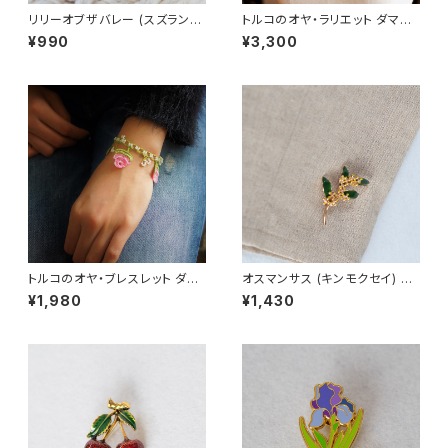
リリーオブザバレー (スズラン)
トルコのオヤ・ラリエット ダマス
ピンバッジ Lily of the valley
クローズモチーフ トルコアクセ
¥990
¥3,300
サリー Oya
トルコのオヤ・ブレスレット ダマ
オスマンサス (キンモクセイ) ブ
スクローズモチーフ トルコアク
ローチ
¥1,980
¥1,430
セサリー Oya