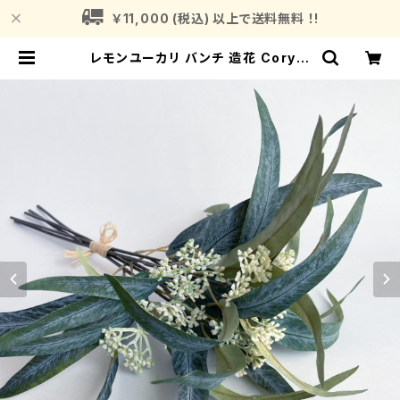
￥11,000 (税込) 以上で送料無料 ！!
レモンユーカリ バンチ 造花 Corym
bia citriodora アーティフィシャル
フラワー １束５本入り Eucalyptus
| Fragrance Plant (フレグランス
プラント)