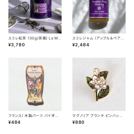
スミレ紅茶 130g(茶葉) La Mai
スミレジャム 〈アップル＆ペア
son de la Violette フランス/
ー〉100g La Maison de la Vi
¥3,780
¥2,484
トゥールーズ Violet black tea
olette バイオレットジャム Fran
缶入り
cis Miot
フランス/ 木製パーツ バイオレッ
マグノリア ブランチ ピンバッジ
ト(スミレ) アンティークラベル
White Magnolia
¥484
¥880
ウィッチヘーゼル 3cm 輸入 ウ
ッドパーツ