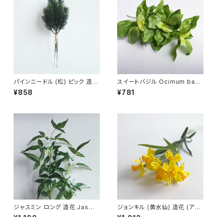
パインニードル (松) ピック 造花
スイートバジル Ocimum basil
Pinus spp. アーティフィシャル
icum 造花 (アーティフィシャル
¥858
¥781
フラワー フェイクグリーン １束
フラワー) フェイクグリーン
(３本入り)
ジャスミン ロング 造花 Jasmi
ジョンキル (黄水仙) 造花 (アー
num grandiflorum アーティフ
ティフィシャルフラワー) Jonqui