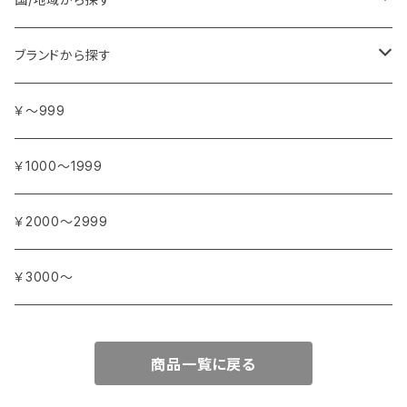
アンジェリカ
カ行
ヨーロッパ
ブランドから探す
イランイラン
ガーデニア (クチナシ)
フランス
サ行
アフリカ
アトリエ・ボヌール・ドゥ・ジュール
￥～999
イリス
カカオ
イタリア
シダーウッド
ブルキナファソ
タ行
アジア
アンティカ・ドルチェリア・ボナイユート
￥1000～1999
ウォーターリリー (スイレン)
カフィアライム
ドイツ
シナモン
南アフリカ
タイム
トルコ
ナ行
オウロシカ
￥2000～2999
オスマンサス (キンモクセイ)
カモミール
ジャスミン
マダガスカル
チェリー
シリア
ナツメグ
ハ行
カンパニー デュ ミエル
￥3000～
オレンジ
カルダモン
ジョンキル (黄水仙)
チリペッパー (トウガラシ)
インド
ナルシス (水仙)
バイオレット (スミレ)
マ行
ショコラマダガスカル
商品一覧に戻る
キャラウェイ
ジンジャー
ニアウリ
ハイビスカス
マージョラム
ヤ行
スタイナー