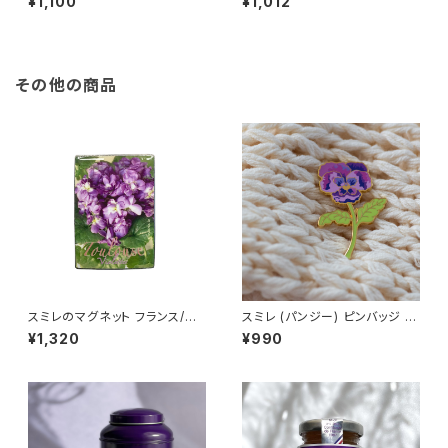
¥1,100
¥1,012
ィシャルフラワー
l １束(３本入り)
その他の商品
スミレのマグネット フランス/トゥ
スミレ (パンジー) ピンバッジ P
ールーズ Toulouse パルマバ
ansy
¥1,320
¥990
イオレット /１個