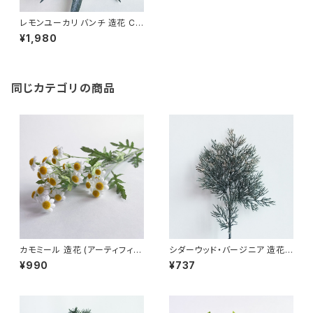
レモンユーカリ バンチ 造花 Co
rymbia citriodora アーティフ
¥1,980
ィシャルフラワー １束５本入り E
ucalyptus
同じカテゴリの商品
カモミール 造花 (アーティフィシ
シダーウッド・バージニア 造花 J
ャルフラワー) Chamomile
uniperus virginiana アーティ
¥990
¥737
フィシャルフラワー フェイクグリ
ーン