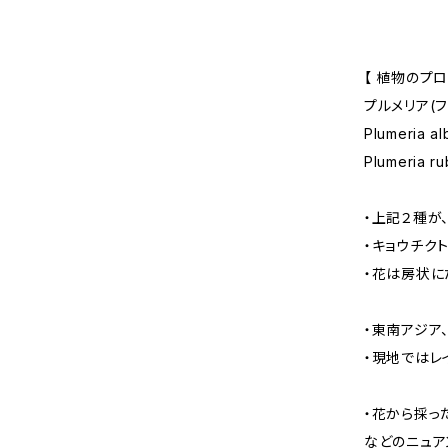
【 植物のプロ
プルメリア(
Plumeria
Plumeria 
・上記２種が
・キョウチク
・花は房状に
・東南アジア
・現地ではレ
・花から採っ
などのニュア