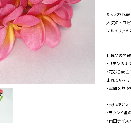
たっぷり18
人気のトロピ
プルメリアの
【 商品の特徴
・サテンのよ
・花びら表面
まれています
・空間を華や
・長い枝と大
・ラウンド型
・南国テイス