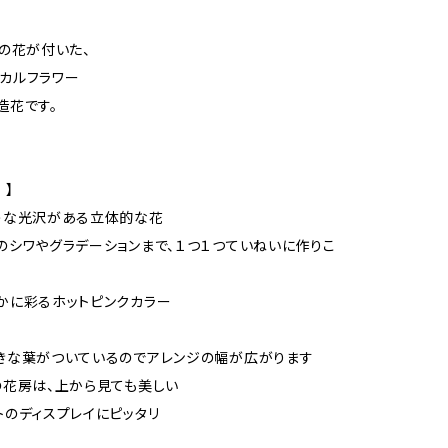
輪の花が付いた、
カルフラワー
造花です。
 】
うな光沢がある立体的な花
のシワやグラデーションまで、１つ１つていねいに作りこ
かに彩るホットピンクカラー
きな葉がついているのでアレンジの幅が広がります
の花房は、上から見ても美しい
トのディスプレイにピッタリ