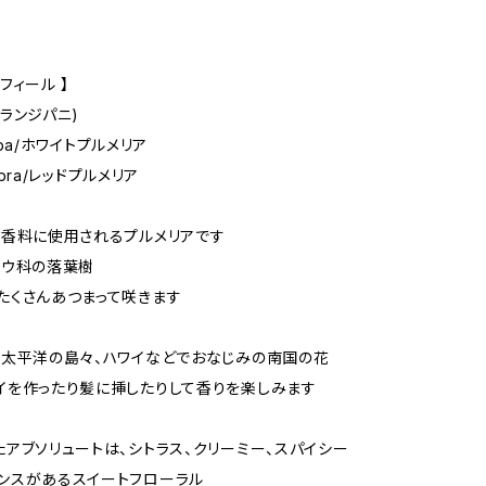
フィール 】
フランジパニ)
 alba/ホワイトプルメリア
rubra/レッドプルメリア
、香料に使用されるプルメリアです
トウ科の落葉樹
たくさんあつまって咲きます
、太平洋の島々、ハワイなどでおなじみの南国の花
イを作ったり髪に挿したりして香りを楽しみます
たアブソリュートは、シトラス、クリーミー、スパイシー
ンスがあるスイートフローラル